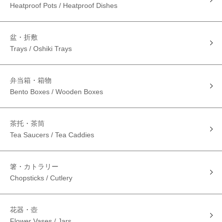
Heatproof Pots / Heatproof Dishes
盆・折敷
Trays / Oshiki Trays
弁当箱・箱物
Bento Boxes / Wooden Boxes
茶托・茶筒
Tea Saucers / Tea Caddies
箸・カトラリー
Chopsticks / Cutlery
花器・壺
Flower Vases / Jars