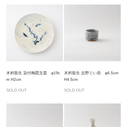
木村龍生 染付梅図文皿 φ19c
木村龍生 志野ぐい呑 φ6.5cm
m H2cm
H4.5cm
SOLD OUT
SOLD OUT