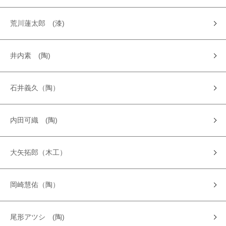
荒川蓮太郎 (漆)
井内素 (陶)
石井義久（陶）
内田可織 (陶)
大矢拓郎（木工）
岡崎慧佑（陶）
尾形アツシ (陶)