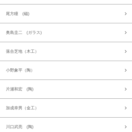
尾方瞳 (磁)
奥島圭二 (ガラス)
落合芝地（木工）
小野象平（陶）
片瀬和宏 (陶)
加成幸男（金工）
川口武亮 (陶)