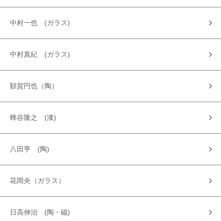
中村一也 (ガラス)
中村真紀 (ガラス)
額賀円也（陶）
蜂谷隆之 (漆)
八田亨 (陶)
花岡央（ガラス）
日高伸治 (陶・磁)