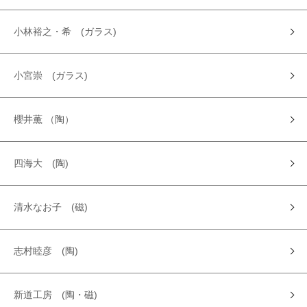
小林裕之・希 (ガラス)
小宮崇 (ガラス)
櫻井薫 （陶）
四海大 (陶)
清水なお子 (磁)
志村睦彦 (陶)
新道工房 (陶・磁)