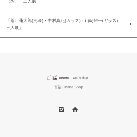
（陶） 三人展
「荒川蓮太郎(泥漆)・中村真紀(ガラス)・山崎雄一(ガラス)
三人展」
百福 Online Shop