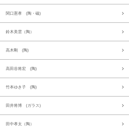
関口憲孝 (陶・磁)
鈴木美雲（陶）
高木剛 (陶)
高田谷将宏 (陶)
竹本ゆき子 (陶)
田井将博 (ガラス)
田中孝太（陶）