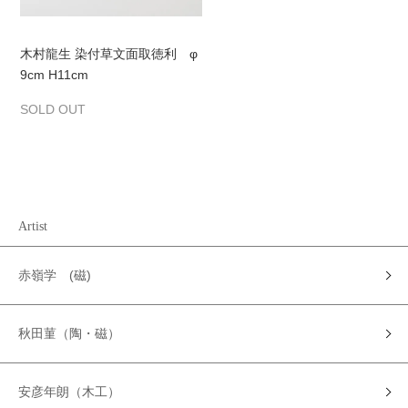
木村龍生 染付草文面取徳利 φ
9cm H11cm
SOLD OUT
Artist
赤嶺学 (磁)
秋田菫（陶・磁）
安彦年朗（木工）