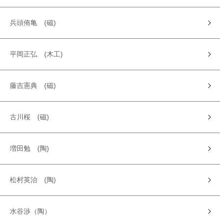
兵頭侑亀 (磁)
平岡正弘 (木工)
藤吉憲典 (磁)
古川桜 (磁)
増田勉 (陶)
松村英治 (陶)
水谷渉（陶）