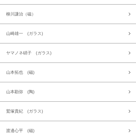
柳川謙治（磁）
山崎雄一 (ガラス)
ヤマノネ硝子 (ガラス)
山本拓也 (磁)
山本勘弥 (陶)
鷲塚貴紀 (ガラス)
渡邊心平 (磁)