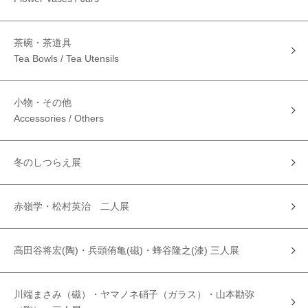
茶碗・茶道具
Tea Bowls / Tea Utensils
小物・その他
Accessories / Others
冬のしつらえ展
赤嶺学・松村英治 二人展
高田谷将宏(陶)・兵頭侑亀(磁)・蜂谷隆之(漆) 三人展
川端まさみ（磁）・ヤマノネ硝子（ガラス）・山本勘弥