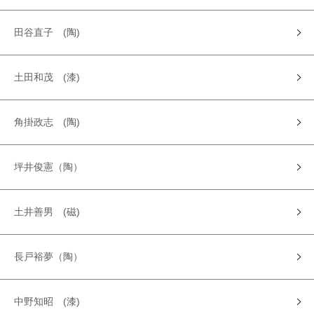
田谷直子 (陶)
土田和茂 (漆)
角掛政志 (陶)
坪井俊憲（陶）
土井善男 (磁)
長戸裕夢（陶）
中野知昭 (漆)