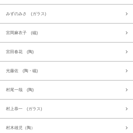
みずのみさ (ガラス)
宮岡麻衣子 (磁)
宮田春花 (陶)
光藤佐 (陶・磁)
村尾一哉 (陶)
村上恭一 (ガラス)
村木雄児（陶）