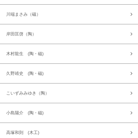
川端まさみ（磁）
岸田匡啓（陶）
木村龍生 (陶・磁)
久野靖史 (陶・磁)
こいずみみゆき（陶）
小島陽介 (陶・磁)
高塚和則 (木工)