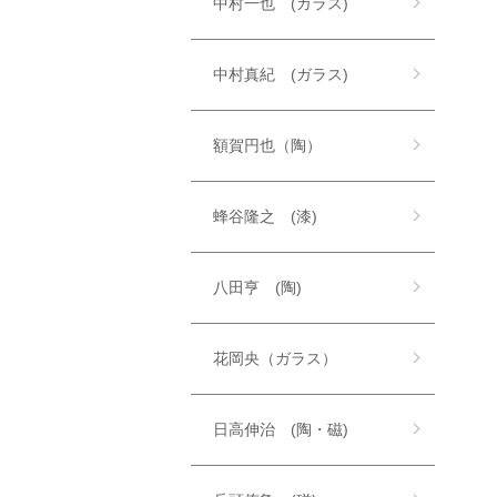
中村一也 (ガラス)
中村真紀 (ガラス)
額賀円也（陶）
蜂谷隆之 (漆)
八田亨 (陶)
花岡央（ガラス）
日高伸治 (陶・磁)