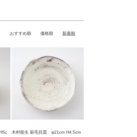
おすすめ順
価格順
新着順
H5c
木村龍生 刷毛目皿 φ21cm H4.5cm