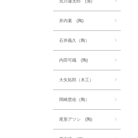
荒川蓮太郎 (漆)
井内素 (陶)
石井義久（陶）
内田可織 (陶)
大矢拓郎（木工）
岡崎慧佑（陶）
尾形アツシ (陶)