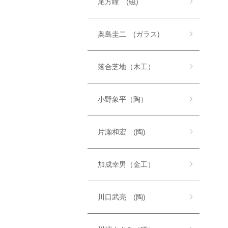
尾方瞳 (磁)
奥島圭二 (ガラス)
落合芝地（木工）
小野象平（陶）
片瀬和宏 (陶)
加成幸男（金工）
川口武亮 (陶)