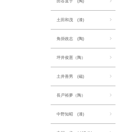
田谷直子 (陶)
土田和茂 (漆)
角掛政志 (陶)
坪井俊憲（陶）
土井善男 (磁)
長戸裕夢（陶）
中野知昭 (漆)