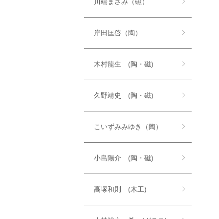
川端まさみ（磁）
岸田匡啓（陶）
木村龍生 (陶・磁)
久野靖史 (陶・磁)
こいずみみゆき（陶）
小島陽介 (陶・磁)
高塚和則 (木工)