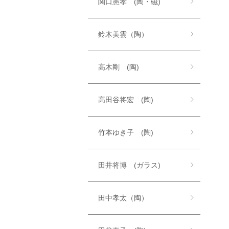
関口憲孝 (陶・磁)
鈴木美雲（陶）
高木剛 (陶)
高田谷将宏 (陶)
竹本ゆき子 (陶)
田井将博 (ガラス)
田中孝太（陶）