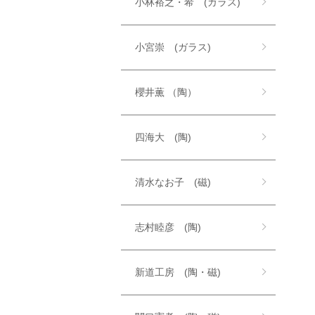
小林裕之・希 (ガラス)
小宮崇 (ガラス)
櫻井薫 （陶）
四海大 (陶)
清水なお子 (磁)
志村睦彦 (陶)
新道工房 (陶・磁)