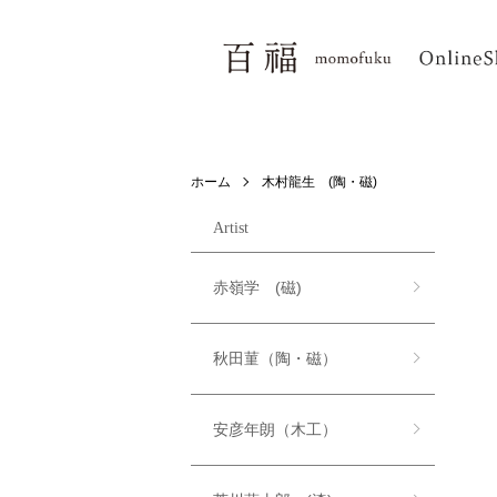
ホーム
木村龍生 (陶・磁)
Artist
赤嶺学 (磁)
秋田菫（陶・磁）
安彦年朗（木工）