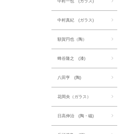
中村一也 (ガラス)
中村真紀 (ガラス)
額賀円也（陶）
蜂谷隆之 (漆)
八田亨 (陶)
花岡央（ガラス）
日高伸治 (陶・磁)