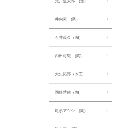
荒川蓮太郎 (漆)
井内素 (陶)
石井義久（陶）
内田可織 (陶)
大矢拓郎（木工）
岡崎慧佑（陶）
尾形アツシ (陶)