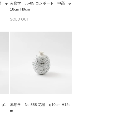
高 φ
赤嶺学 cp-85 コンポート 中高 φ
18cm H9cm
SOLD OUT
 φ1
赤嶺学 No.558 花器 φ10cm H12c
m