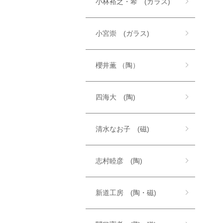
小林裕之・希 (ガラス)
小宮崇 (ガラス)
櫻井薫 （陶）
四海大 (陶)
清水なお子 (磁)
志村睦彦 (陶)
新道工房 (陶・磁)