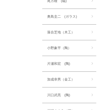
尾方瞳 (磁)
奥島圭二 (ガラス)
落合芝地（木工）
小野象平（陶）
片瀬和宏 (陶)
加成幸男（金工）
川口武亮 (陶)