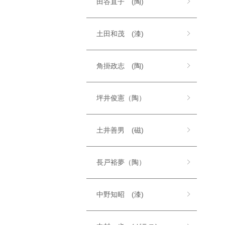
田谷直子 (陶)
土田和茂 (漆)
角掛政志 (陶)
坪井俊憲（陶）
土井善男 (磁)
長戸裕夢（陶）
中野知昭 (漆)