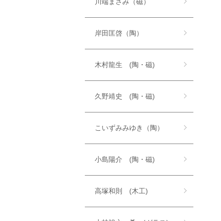
川端まさみ（磁）
岸田匡啓（陶）
木村龍生 (陶・磁)
久野靖史 (陶・磁)
こいずみみゆき（陶）
小島陽介 (陶・磁)
高塚和則 (木工)