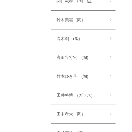
関口憲孝 (陶・磁)
鈴木美雲（陶）
高木剛 (陶)
高田谷将宏 (陶)
竹本ゆき子 (陶)
田井将博 (ガラス)
田中孝太（陶）