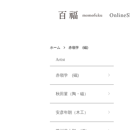
ホーム
赤嶺学 (磁)
Artist
赤嶺学 (磁)
秋田菫（陶・磁）
安彦年朗（木工）