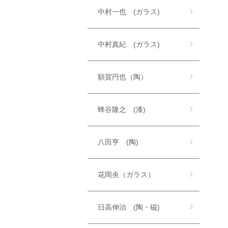
中村一也 (ガラス)
中村真紀 (ガラス)
額賀円也（陶）
蜂谷隆之 (漆)
八田亨 (陶)
花岡央（ガラス）
日高伸治 (陶・磁)