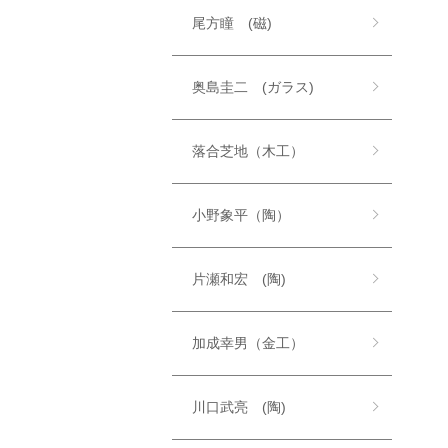
尾方瞳 (磁)
奥島圭二 (ガラス)
落合芝地（木工）
小野象平（陶）
片瀬和宏 (陶)
加成幸男（金工）
川口武亮 (陶)