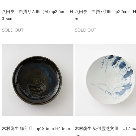
八田亨 白掛リム皿（M）φ22cm H
八田亨 白掛7寸皿 φ22cm H4
3.5cm
m
SOLD OUT
SOLD OUT
木村龍生 織部皿 φ19.5cm H4.5cm
木村龍生 染付霊芝文皿 φ17.5c
cm