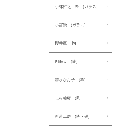
小林裕之・希 (ガラス)
小宮崇 (ガラス)
櫻井薫 （陶）
四海大 (陶)
清水なお子 (磁)
志村睦彦 (陶)
新道工房 (陶・磁)