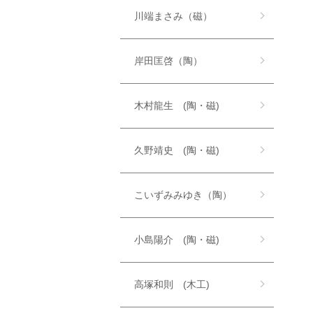
川端まさみ（磁）
岸田匡啓（陶）
木村龍生 (陶・磁)
久野靖史 (陶・磁)
こいずみみゆき（陶）
小島陽介 (陶・磁)
高塚和則 (木工)