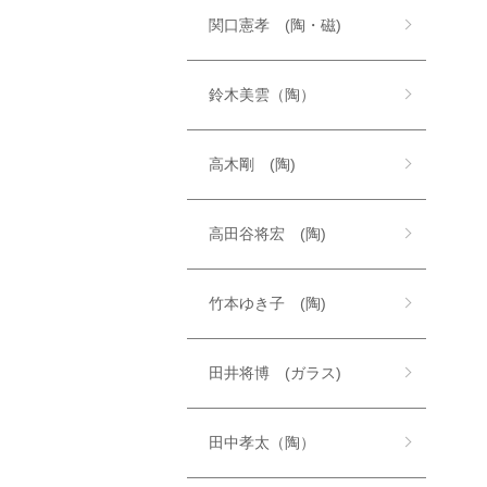
関口憲孝 (陶・磁)
鈴木美雲（陶）
高木剛 (陶)
高田谷将宏 (陶)
竹本ゆき子 (陶)
田井将博 (ガラス)
田中孝太（陶）