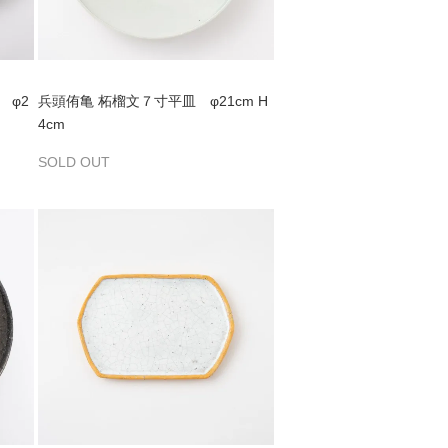
 φ2
兵頭侑亀 柘榴文７寸平皿 φ21cm H
4cm
SOLD OUT