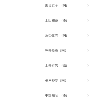
田谷直子 (陶)
土田和茂 (漆)
角掛政志 (陶)
坪井俊憲（陶）
土井善男 (磁)
長戸裕夢（陶）
中野知昭 (漆)