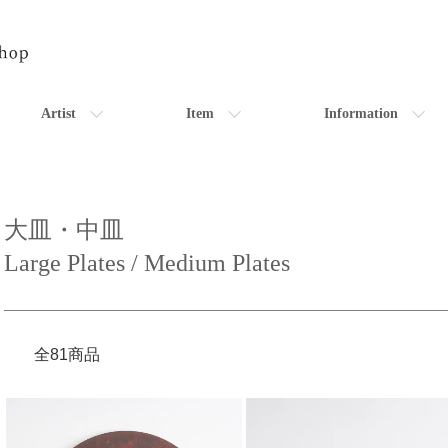
Artist
Item
Information
大皿・中皿
Large Plates / Medium Plates
全81商品