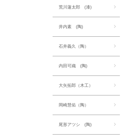
荒川蓮太郎 (漆)
井内素 (陶)
石井義久（陶）
内田可織 (陶)
大矢拓郎（木工）
岡崎慧佑（陶）
尾形アツシ (陶)