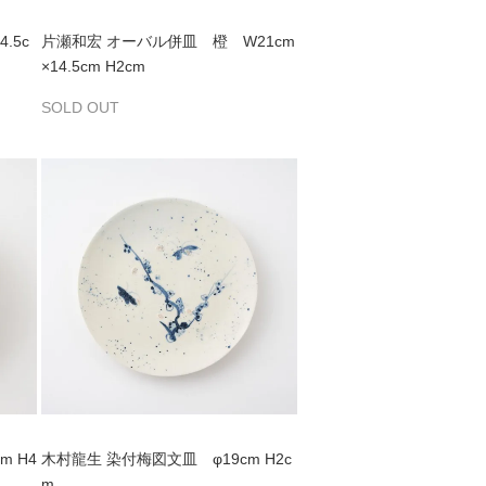
.5c
片瀬和宏 オーバル併皿 橙 W21cm
×14.5cm H2cm
SOLD OUT
m H4
木村龍生 染付梅図文皿 φ19cm H2c
m