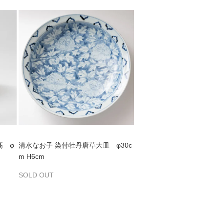
高 φ
清水なお子 染付牡丹唐草大皿 φ30c
m H6cm
SOLD OUT