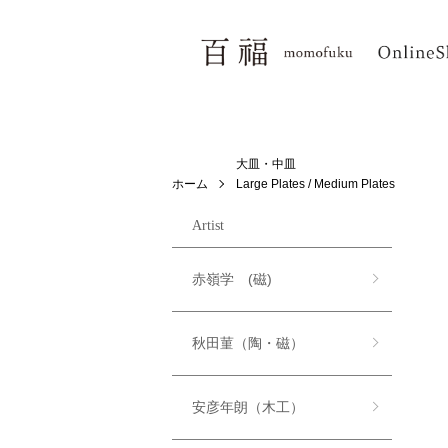
大皿・中皿
ホーム
Large Plates / Medium Plates
Artist
赤嶺学 (磁)
秋田菫（陶・磁）
安彦年朗（木工）