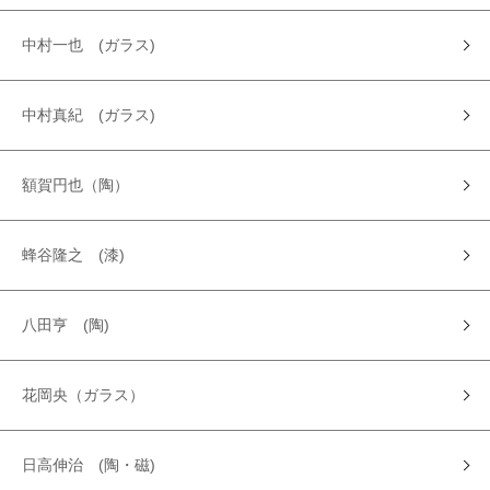
中村一也 (ガラス)
中村真紀 (ガラス)
額賀円也（陶）
蜂谷隆之 (漆)
八田亨 (陶)
花岡央（ガラス）
日高伸治 (陶・磁)