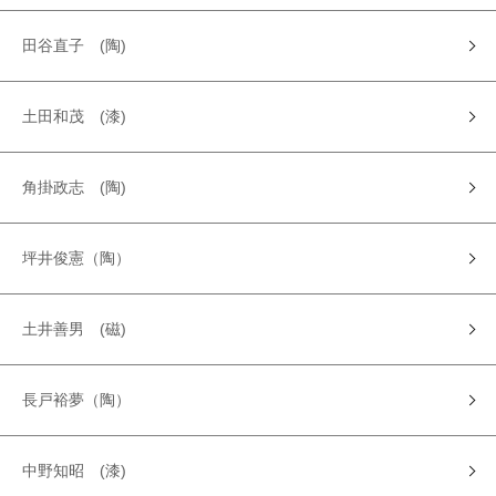
田谷直子 (陶)
土田和茂 (漆)
角掛政志 (陶)
坪井俊憲（陶）
土井善男 (磁)
長戸裕夢（陶）
中野知昭 (漆)