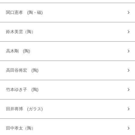
関口憲孝 (陶・磁)
鈴木美雲（陶）
高木剛 (陶)
高田谷将宏 (陶)
竹本ゆき子 (陶)
田井将博 (ガラス)
田中孝太（陶）