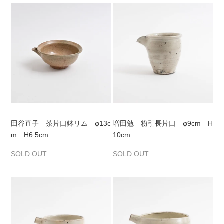
田谷直子 茶片口鉢リム φ13c
増田勉 粉引長片口 φ9cm H
m H6.5cm
10cm
SOLD OUT
SOLD OUT