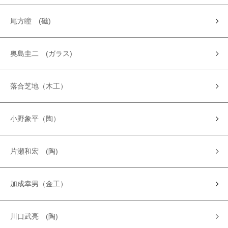
尾方瞳 (磁)
奥島圭二 (ガラス)
落合芝地（木工）
小野象平（陶）
片瀬和宏 (陶)
加成幸男（金工）
川口武亮 (陶)