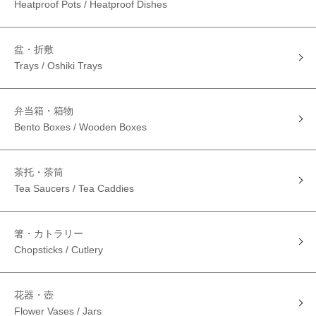
Heatproof Pots / Heatproof Dishes
盆・折敷
Trays / Oshiki Trays
弁当箱・箱物
Bento Boxes / Wooden Boxes
茶托・茶筒
Tea Saucers / Tea Caddies
箸・カトラリー
Chopsticks / Cutlery
花器・壺
Flower Vases / Jars