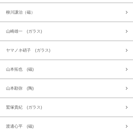
柳川謙治（磁）
山崎雄一 (ガラス)
ヤマノネ硝子 (ガラス)
山本拓也 (磁)
山本勘弥 (陶)
鷲塚貴紀 (ガラス)
渡邊心平 (磁)