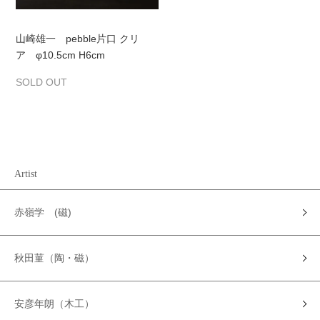
山崎雄一 pebble片口 クリ
ア φ10.5cm H6cm
SOLD OUT
Artist
赤嶺学 (磁)
秋田菫（陶・磁）
安彦年朗（木工）