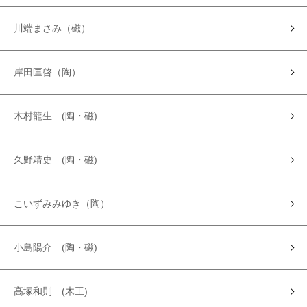
川端まさみ（磁）
岸田匡啓（陶）
木村龍生 (陶・磁)
久野靖史 (陶・磁)
こいずみみゆき（陶）
小島陽介 (陶・磁)
高塚和則 (木工)