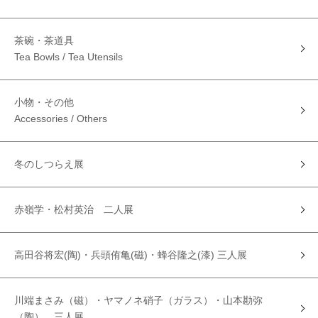
茶碗・茶道具
Tea Bowls / Tea Utensils
小物・その他
Accessories / Others
冬のしつらえ展
赤嶺学・松村英治 二人展
高田谷将宏(陶)・兵頭侑亀(磁)・蜂谷隆之(漆) 三人展
川端まさみ（磁）・ヤマノネ硝子（ガラス）・山本勘弥
（陶） 三人展