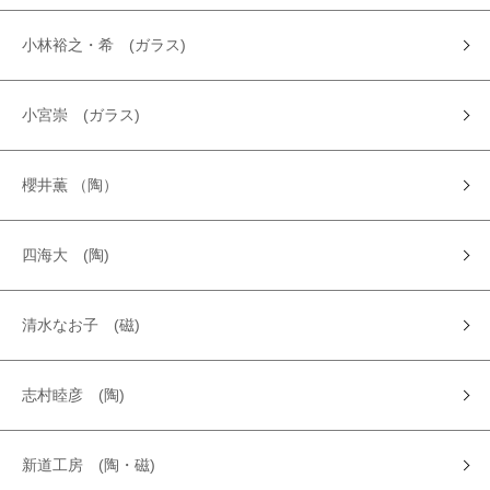
小林裕之・希 (ガラス)
小宮崇 (ガラス)
櫻井薫 （陶）
四海大 (陶)
清水なお子 (磁)
志村睦彦 (陶)
新道工房 (陶・磁)