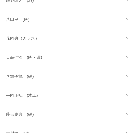
蜂谷隆之 (漆)
八田亨 (陶)
花岡央（ガラス）
日高伸治 (陶・磁)
兵頭侑亀 (磁)
平岡正弘 (木工)
藤吉憲典 (磁)