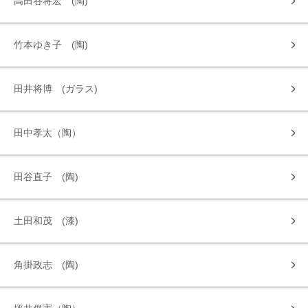
高田谷将宏 (陶)
竹本ゆき子 (陶)
田井将博 (ガラス)
田中孝太（陶）
田谷直子 (陶)
土田和茂 (漆)
角掛政志 (陶)