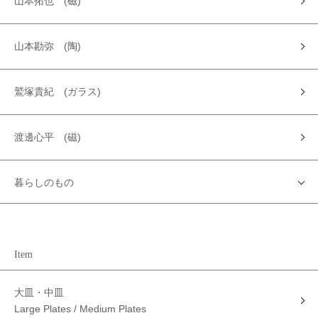
山本拓也 (磁)
山本勘弥 (陶)
鷲塚貴紀 (ガラス)
渡邊心平 (磁)
暮らしのもの
Item
大皿・中皿
Large Plates / Medium Plates