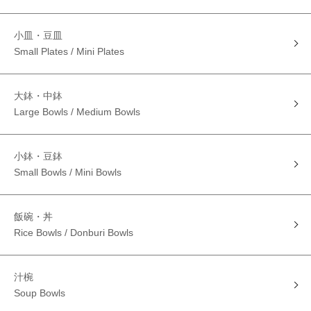
小皿・豆皿
Small Plates / Mini Plates
大鉢・中鉢
Large Bowls / Medium Bowls
小鉢・豆鉢
Small Bowls / Mini Bowls
飯碗・丼
Rice Bowls / Donburi Bowls
汁椀
Soup Bowls