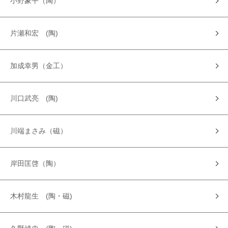
小野象平（陶）
片瀬和宏 (陶)
加成幸男（金工）
川口武亮 (陶)
川端まさみ（磁）
岸田匡啓（陶）
木村龍生 (陶・磁)