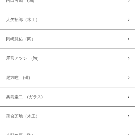
内田可織 (陶)
大矢拓郎（木工）
岡崎慧佑（陶）
尾形アツシ (陶)
尾方瞳 (磁)
奥島圭二 (ガラス)
落合芝地（木工）