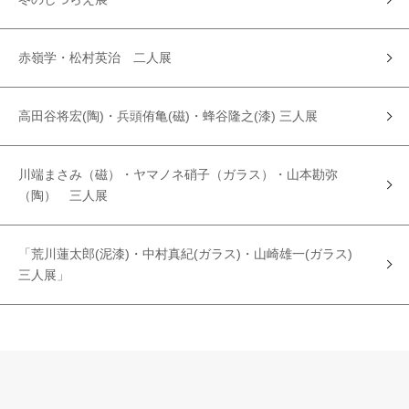
赤嶺学・松村英治 二人展
高田谷将宏(陶)・兵頭侑亀(磁)・蜂谷隆之(漆) 三人展
川端まさみ（磁）・ヤマノネ硝子（ガラス）・山本勘弥
（陶） 三人展
「荒川蓮太郎(泥漆)・中村真紀(ガラス)・山崎雄一(ガラス)
三人展」