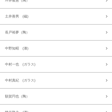
坪井俊憲（陶）
土井善男 (磁)
長戸裕夢（陶）
中野知昭 (漆)
中村一也 (ガラス)
中村真紀 (ガラス)
額賀円也（陶）