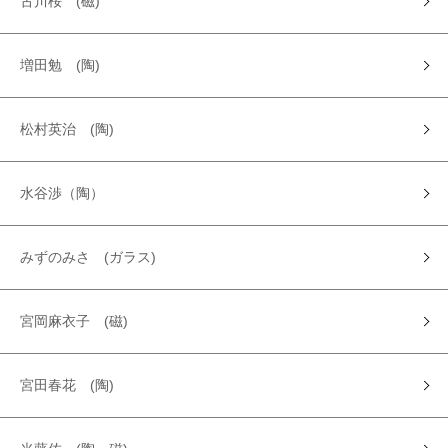
古川桜 (磁)
増田勉 (陶)
松村英治 (陶)
水谷渉（陶）
みずのみさ (ガラス)
宮岡麻衣子 (磁)
宮田春花 (陶)