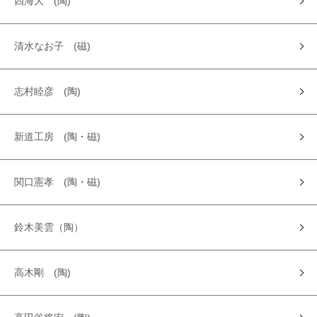
四海大 (陶)
清水なお子 (磁)
志村睦彦 (陶)
新道工房 (陶・磁)
関口憲孝 (陶・磁)
鈴木美雲（陶）
高木剛 (陶)