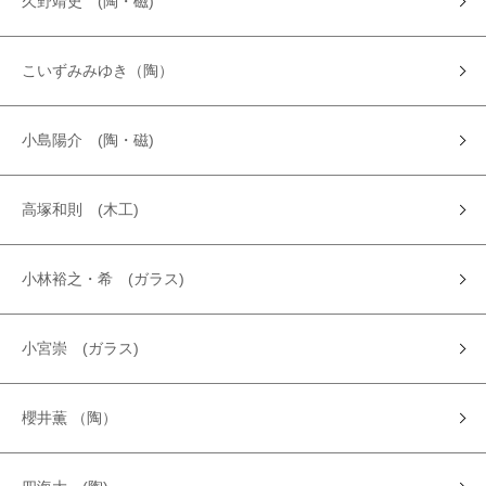
久野靖史 (陶・磁)
こいずみみゆき（陶）
小島陽介 (陶・磁)
高塚和則 (木工)
小林裕之・希 (ガラス)
小宮崇 (ガラス)
櫻井薫 （陶）