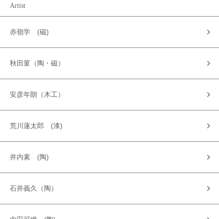
Artist
赤嶺学 (磁)
秋田菫（陶・磁）
安彦年朗（木工）
荒川蓮太郎 (漆)
井内素 (陶)
石井義久（陶）