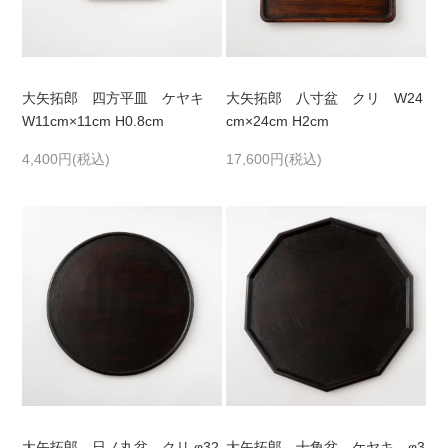
大矢拓郎 四方平皿 ケヤキ
大矢拓郎 八寸盆 クリ W24
W11cm×11cm H0.8cm
cm×24cm H2cm
4,400円(税込)
17,600円(税込)
大矢拓郎 日ノ丸盆 クリ φ32
大矢拓郎 十角盆 ケヤキ φ3