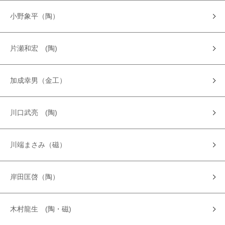
小野象平（陶）
片瀬和宏 (陶)
加成幸男（金工）
川口武亮 (陶)
川端まさみ（磁）
岸田匡啓（陶）
木村龍生 (陶・磁)