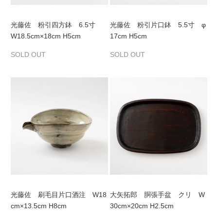
光藤佐 粉引四方鉢 6.5寸
光藤佐 粉引片口鉢 5.5寸 φ
W18.5cm×18cm H5cm
17cm H5cm
SOLD OUT
SOLD OUT
光藤佐 刷毛目片口酒注 W18
大矢拓郎 胴張手盆 クリ W
cm×13.5cm H8cm
30cm×20cm H2.5cm