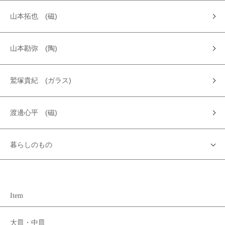
山本拓也 (磁)
山本勘弥 (陶)
鷲塚貴紀 (ガラス)
渡邊心平 (磁)
暮らしのもの
Item
大皿・中皿