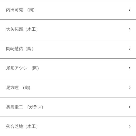
内田可織 (陶)
大矢拓郎（木工）
岡崎慧佑（陶）
尾形アツシ (陶)
尾方瞳 (磁)
奥島圭二 (ガラス)
落合芝地（木工）