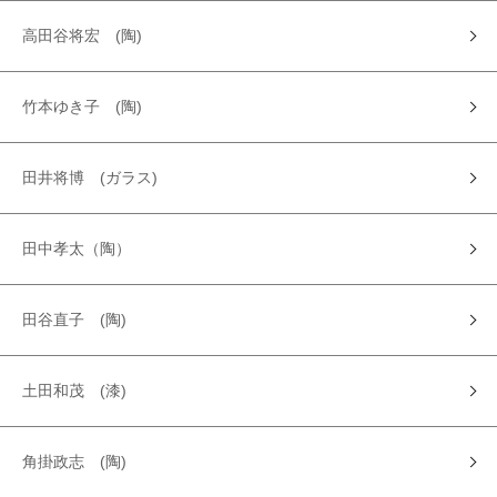
高田谷将宏 (陶)
竹本ゆき子 (陶)
田井将博 (ガラス)
田中孝太（陶）
田谷直子 (陶)
土田和茂 (漆)
角掛政志 (陶)