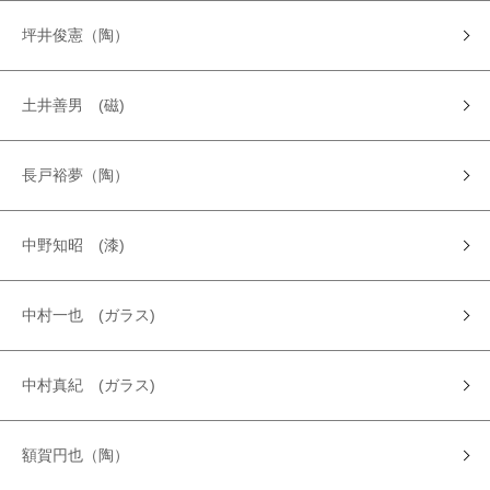
坪井俊憲（陶）
土井善男 (磁)
長戸裕夢（陶）
中野知昭 (漆)
中村一也 (ガラス)
中村真紀 (ガラス)
額賀円也（陶）