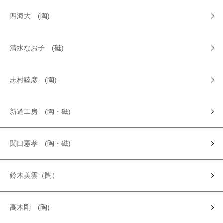
四海大 (陶)
清水なお子 (磁)
志村睦彦 (陶)
新道工房 (陶・磁)
関口憲孝 (陶・磁)
鈴木美雲（陶）
高木剛 (陶)