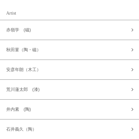
Artist
赤嶺学 (磁)
秋田菫（陶・磁）
安彦年朗（木工）
荒川蓮太郎 (漆)
井内素 (陶)
石井義久（陶）