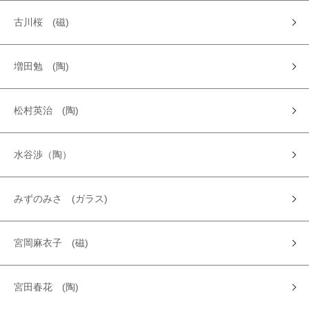
古川桜 (磁)
増田勉 (陶)
松村英治 (陶)
水谷渉（陶）
みずのみさ (ガラス)
宮岡麻衣子 (磁)
宮田春花 (陶)