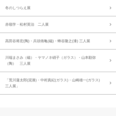
冬のしつらえ展
赤嶺学・松村英治 二人展
高田谷将宏(陶)・兵頭侑亀(磁)・蜂谷隆之(漆) 三人展
川端まさみ（磁）・ヤマノネ硝子（ガラス）・山本勘弥
（陶） 三人展
「荒川蓮太郎(泥漆)・中村真紀(ガラス)・山崎雄一(ガラス)
三人展」