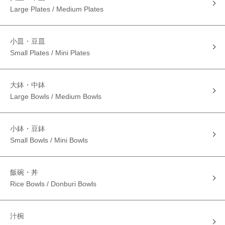
Large Plates / Medium Plates
小皿・豆皿
Small Plates / Mini Plates
大鉢・中鉢
Large Bowls / Medium Bowls
小鉢・豆鉢
Small Bowls / Mini Bowls
飯碗・丼
Rice Bowls / Donburi Bowls
汁椀