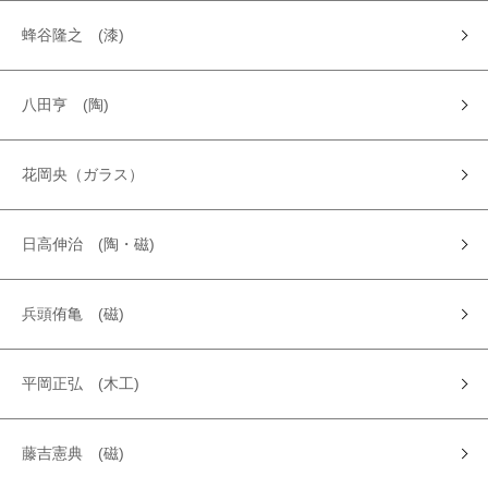
蜂谷隆之 (漆)
八田亨 (陶)
花岡央（ガラス）
日高伸治 (陶・磁)
兵頭侑亀 (磁)
平岡正弘 (木工)
藤吉憲典 (磁)