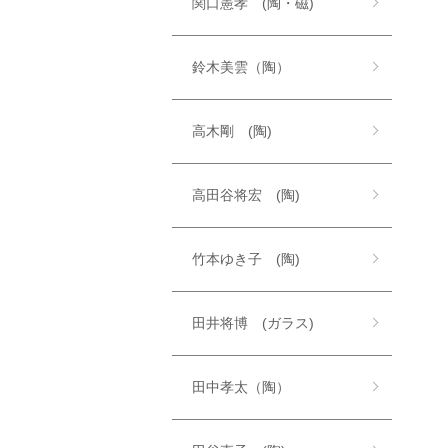
関口憲孝 (陶・磁)
鈴木美雲（陶）
高木剛 (陶)
高田谷将宏 (陶)
竹本ゆき子 (陶)
田井将博 (ガラス)
田中孝太（陶）