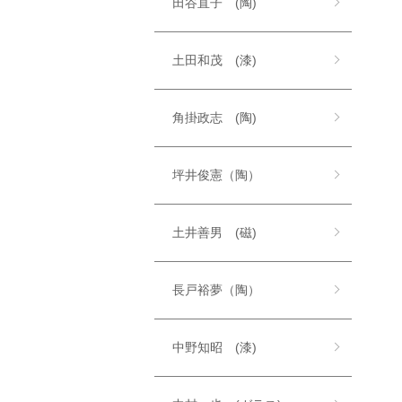
田谷直子 (陶)
土田和茂 (漆)
角掛政志 (陶)
坪井俊憲（陶）
土井善男 (磁)
長戸裕夢（陶）
中野知昭 (漆)