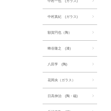
中村一也 (ガラス)
中村真紀 (ガラス)
額賀円也（陶）
蜂谷隆之 (漆)
八田亨 (陶)
花岡央（ガラス）
日高伸治 (陶・磁)