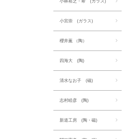
小林裕之・希 (ガラス)
小宮崇 (ガラス)
櫻井薫 （陶）
四海大 (陶)
清水なお子 (磁)
志村睦彦 (陶)
新道工房 (陶・磁)