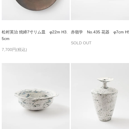
松村英治 焼締7寸リム皿 φ22m H3.
赤嶺学 No.435 花器 φ7cm H
5cm
SOLD OUT
7,700円(税込)