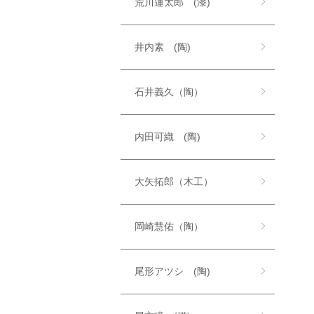
荒川蓮太郎 (漆)
井内素 (陶)
石井義久（陶）
内田可織 (陶)
大矢拓郎（木工）
岡崎慧佑（陶）
尾形アツシ (陶)