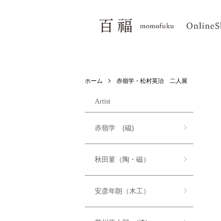
ホーム
赤嶺学・松村英治 二人展
Artist
赤嶺学 (磁)
秋田菫（陶・磁）
安彦年朗（木工）