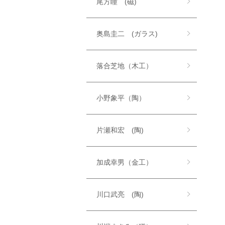
尾方瞳 (磁)
奥島圭二 (ガラス)
落合芝地（木工）
小野象平（陶）
片瀬和宏 (陶)
加成幸男（金工）
川口武亮 (陶)