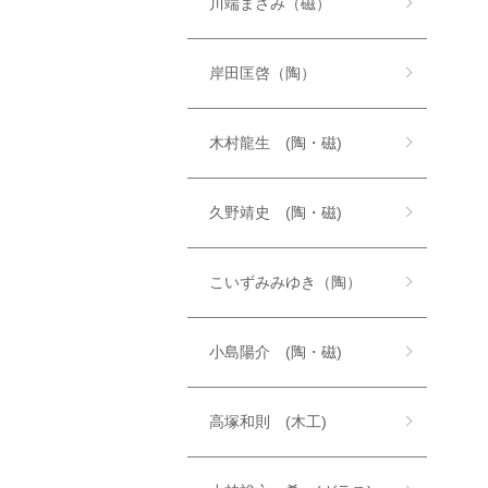
川端まさみ（磁）
岸田匡啓（陶）
木村龍生 (陶・磁)
久野靖史 (陶・磁)
こいずみみゆき（陶）
小島陽介 (陶・磁)
高塚和則 (木工)