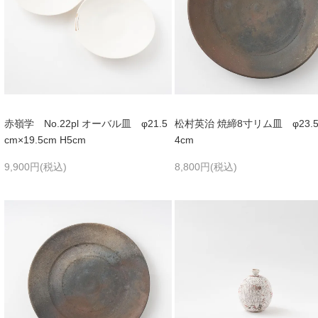
赤嶺学 No.22pl オーバル皿 φ21.5
松村英治 焼締8寸リム皿 φ23.5
cm×19.5cm H5cm
4cm
9,900円(税込)
8,800円(税込)