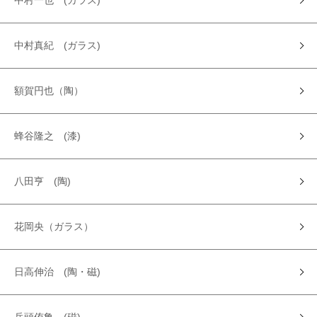
中村一也 (ガラス)
中村真紀 (ガラス)
額賀円也（陶）
蜂谷隆之 (漆)
八田亨 (陶)
花岡央（ガラス）
日高伸治 (陶・磁)