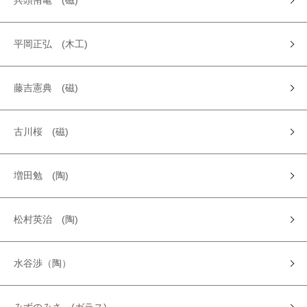
兵頭侑亀 (磁)
平岡正弘 (木工)
藤吉憲典 (磁)
古川桜 (磁)
増田勉 (陶)
松村英治 (陶)
水谷渉（陶）