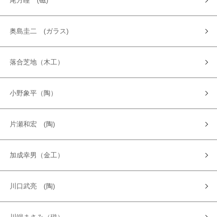
尾方瞳 (磁)
奥島圭二 (ガラス)
落合芝地（木工）
小野象平（陶）
片瀬和宏 (陶)
加成幸男（金工）
川口武亮 (陶)