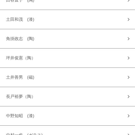
田谷直子 (陶)
土田和茂 (漆)
角掛政志 (陶)
坪井俊憲（陶）
土井善男 (磁)
長戸裕夢（陶）
中野知昭 (漆)