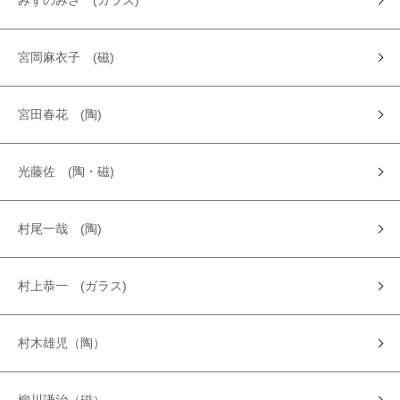
みずのみさ (ガラス)
宮岡麻衣子 (磁)
宮田春花 (陶)
光藤佐 (陶・磁)
村尾一哉 (陶)
村上恭一 (ガラス)
村木雄児（陶）