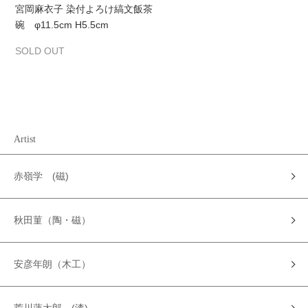
宮岡麻衣子 染付よろけ縞文飯茶
碗 φ11.5cm H5.5cm
SOLD OUT
Artist
赤嶺学 (磁)
秋田菫（陶・磁）
安彦年朗（木工）