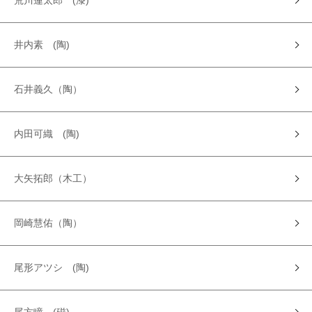
荒川蓮太郎 (漆)
井内素 (陶)
石井義久（陶）
内田可織 (陶)
大矢拓郎（木工）
岡崎慧佑（陶）
尾形アツシ (陶)