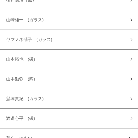
柳川謙治（磁）
山崎雄一 (ガラス)
ヤマノネ硝子 (ガラス)
山本拓也 (磁)
山本勘弥 (陶)
鷲塚貴紀 (ガラス)
渡邊心平 (磁)
暮らしのもの