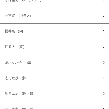
小林裕之・希 (ガラス)
小宮崇 (ガラス)
櫻井薫 （陶）
四海大 (陶)
清水なお子 (磁)
志村睦彦 (陶)
新道工房 (陶・磁)