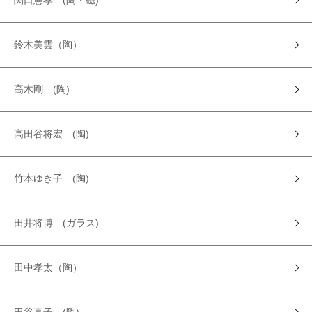
関口憲孝 (陶・磁)
鈴木美雲（陶）
高木剛 (陶)
高田谷将宏 (陶)
竹本ゆき子 (陶)
田井将博 (ガラス)
田中孝太（陶）