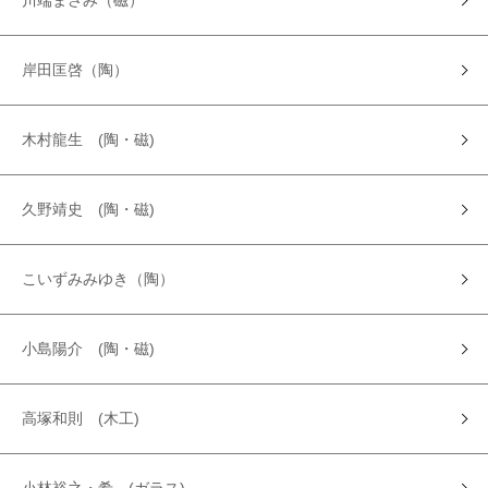
川端まさみ（磁）
岸田匡啓（陶）
木村龍生 (陶・磁)
久野靖史 (陶・磁)
こいずみみゆき（陶）
小島陽介 (陶・磁)
高塚和則 (木工)