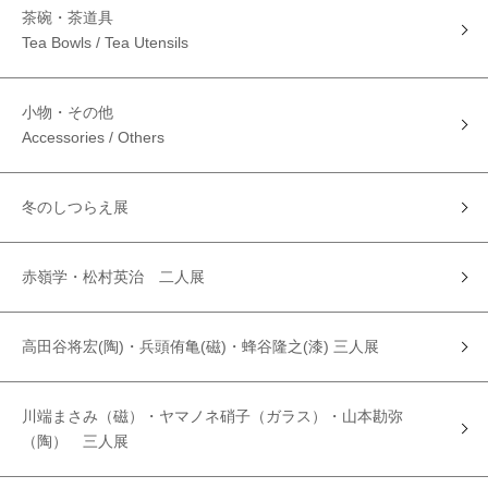
茶碗・茶道具
Tea Bowls / Tea Utensils
小物・その他
Accessories / Others
冬のしつらえ展
赤嶺学・松村英治 二人展
高田谷将宏(陶)・兵頭侑亀(磁)・蜂谷隆之(漆) 三人展
川端まさみ（磁）・ヤマノネ硝子（ガラス）・山本勘弥
（陶） 三人展