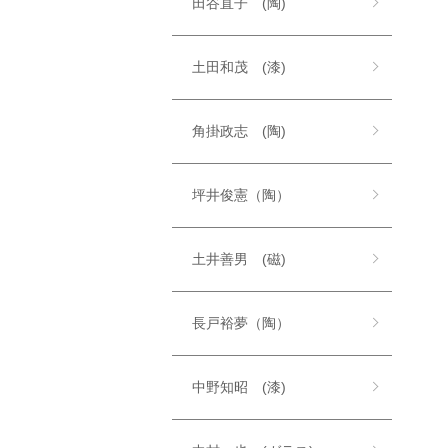
田谷直子 (陶)
土田和茂 (漆)
角掛政志 (陶)
坪井俊憲（陶）
土井善男 (磁)
長戸裕夢（陶）
中野知昭 (漆)