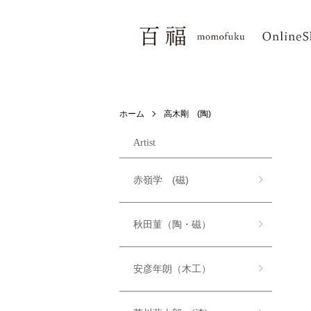
ホーム
高木剛 (陶)
Artist
赤嶺学 (磁)
秋田菫（陶・磁）
安彦年朗（木工）