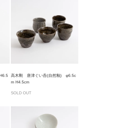
6.5
高木剛 唐津ぐい呑(自然釉) φ6.5c
m H4.5cm
SOLD OUT