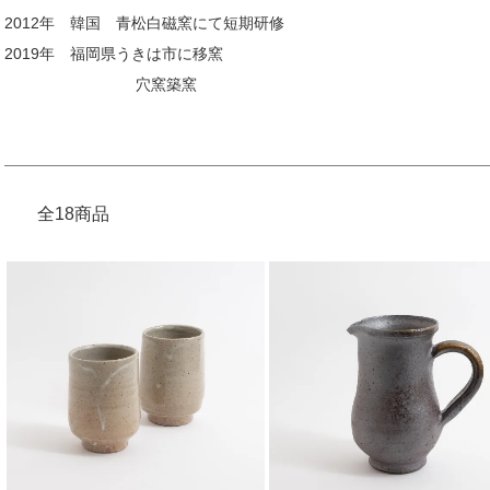
2012年 韓国 青松白磁窯にて短期研修
2019年 福岡県うきは市に移窯
穴窯築窯
全18商品