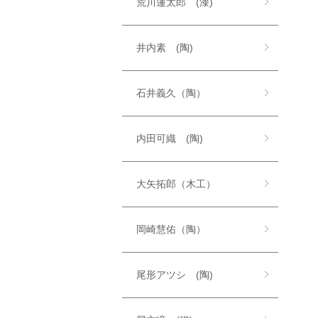
荒川蓮太郎 (漆)
井内素 (陶)
石井義久（陶）
内田可織 (陶)
大矢拓郎（木工）
岡崎慧佑（陶）
尾形アツシ (陶)