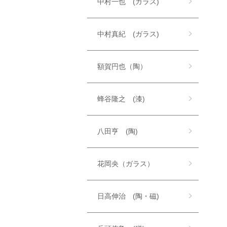
中村一也 (ガラス)
中村真紀 (ガラス)
額賀円也（陶）
蜂谷隆之 (漆)
八田亨 (陶)
花岡央（ガラス）
日高伸治 (陶・磁)