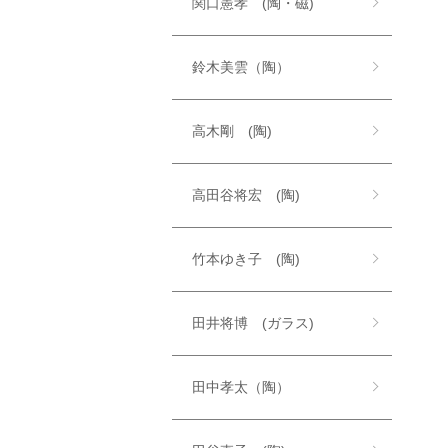
関口憲孝 (陶・磁)
鈴木美雲（陶）
高木剛 (陶)
高田谷将宏 (陶)
竹本ゆき子 (陶)
田井将博 (ガラス)
田中孝太（陶）