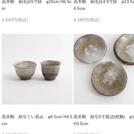
高木剛 刷毛目5寸鉢 φ15cm H6.5c
高木剛 刷毛目4.5寸鉢 φ13.5c
m
4.5cm
4,840円(税込)
4,180円(税込)
高木剛 粉引ぐい呑み φ6.5cm H4.5
高木剛 粉引5寸皿(自然釉) φ1
cm
H3.5cm