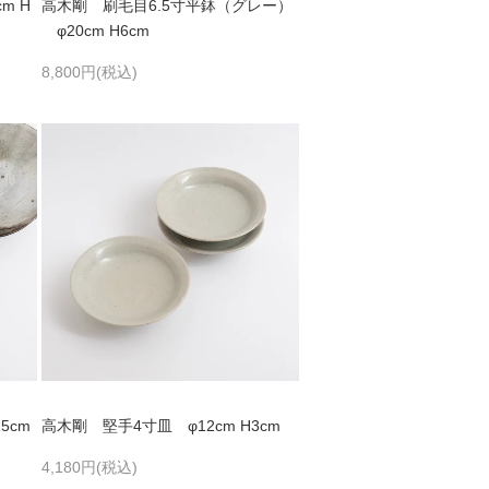
m H
高木剛 刷毛目6.5寸平鉢（グレー）
φ20cm H6cm
8,800円(税込)
5cm
高木剛 堅手4寸皿 φ12cm H3cm
4,180円(税込)