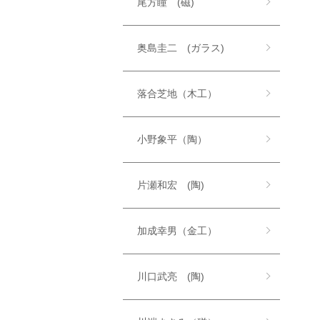
尾方瞳 (磁)
奥島圭二 (ガラス)
落合芝地（木工）
小野象平（陶）
片瀬和宏 (陶)
加成幸男（金工）
川口武亮 (陶)