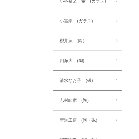
小林裕之・希 (ガラス)
小宮崇 (ガラス)
櫻井薫 （陶）
四海大 (陶)
清水なお子 (磁)
志村睦彦 (陶)
新道工房 (陶・磁)