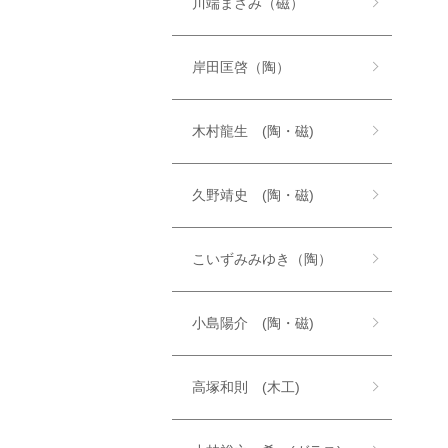
川端まさみ（磁）
岸田匡啓（陶）
木村龍生 (陶・磁)
久野靖史 (陶・磁)
こいずみみゆき（陶）
小島陽介 (陶・磁)
高塚和則 (木工)