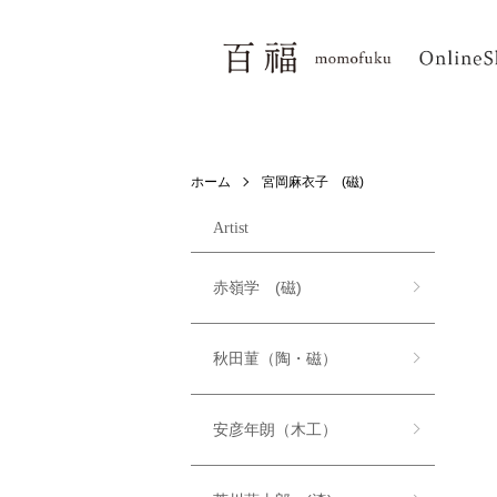
ホーム
宮岡麻衣子 (磁)
Artist
赤嶺学 (磁)
秋田菫（陶・磁）
安彦年朗（木工）