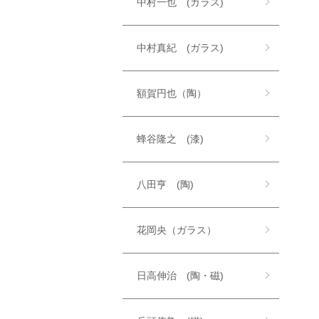
中村一也 (ガラス)
中村真紀 (ガラス)
額賀円也（陶）
蜂谷隆之 (漆)
八田亨 (陶)
花岡央（ガラス）
日高伸治 (陶・磁)