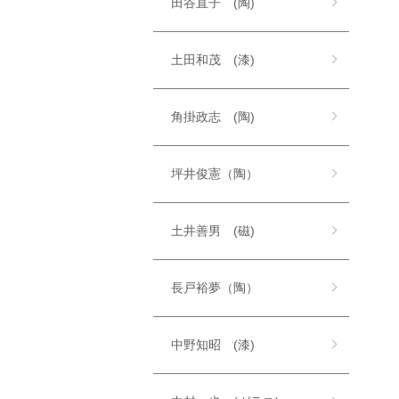
田谷直子 (陶)
土田和茂 (漆)
角掛政志 (陶)
坪井俊憲（陶）
土井善男 (磁)
長戸裕夢（陶）
中野知昭 (漆)