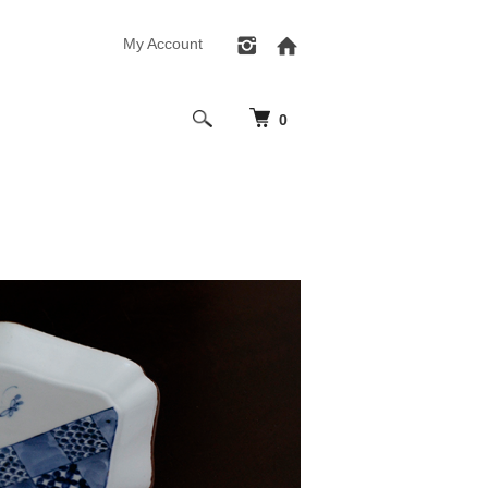
My Account
0