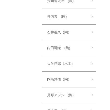
荒川蓮太郎 (漆)
井内素 (陶)
石井義久（陶）
内田可織 (陶)
大矢拓郎（木工）
岡崎慧佑（陶）
尾形アツシ (陶)