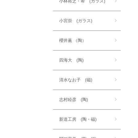
小林裕之・希 (ガラス)
小宮崇 (ガラス)
櫻井薫 （陶）
四海大 (陶)
清水なお子 (磁)
志村睦彦 (陶)
新道工房 (陶・磁)