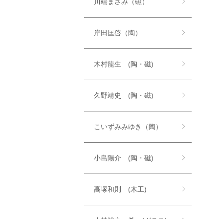
川端まさみ（磁）
岸田匡啓（陶）
木村龍生 (陶・磁)
久野靖史 (陶・磁)
こいずみみゆき（陶）
小島陽介 (陶・磁)
高塚和則 (木工)