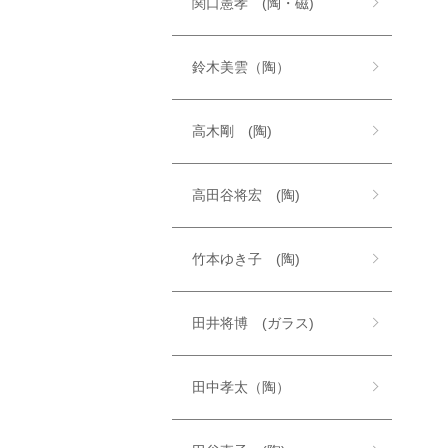
関口憲孝 (陶・磁)
鈴木美雲（陶）
高木剛 (陶)
高田谷将宏 (陶)
竹本ゆき子 (陶)
田井将博 (ガラス)
田中孝太（陶）