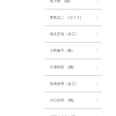
尾方瞳 (磁)
奥島圭二 (ガラス)
落合芝地（木工）
小野象平（陶）
片瀬和宏 (陶)
加成幸男（金工）
川口武亮 (陶)