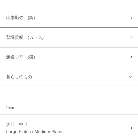
山本勘弥 (陶)
鷲塚貴紀 (ガラス)
渡邊心平 (磁)
暮らしのもの
Item
大皿・中皿
Large Plates / Medium Plates