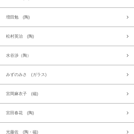
増田勉 (陶)
松村英治 (陶)
水谷渉（陶）
みずのみさ (ガラス)
宮岡麻衣子 (磁)
宮田春花 (陶)
光藤佐 (陶・磁)