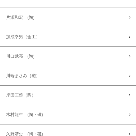
片瀬和宏 (陶)
加成幸男（金工）
川口武亮 (陶)
川端まさみ（磁）
岸田匡啓（陶）
木村龍生 (陶・磁)
久野靖史 (陶・磁)