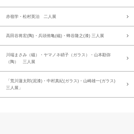
赤嶺学・松村英治 二人展
高田谷将宏(陶)・兵頭侑亀(磁)・蜂谷隆之(漆) 三人展
川端まさみ（磁）・ヤマノネ硝子（ガラス）・山本勘弥
（陶） 三人展
「荒川蓮太郎(泥漆)・中村真紀(ガラス)・山崎雄一(ガラス)
三人展」