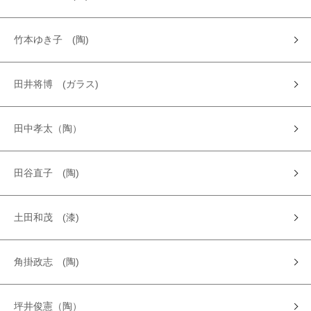
竹本ゆき子 (陶)
田井将博 (ガラス)
田中孝太（陶）
田谷直子 (陶)
土田和茂 (漆)
角掛政志 (陶)
坪井俊憲（陶）