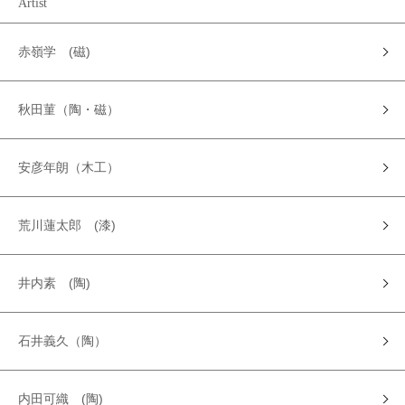
Artist
赤嶺学 (磁)
秋田菫（陶・磁）
安彦年朗（木工）
荒川蓮太郎 (漆)
井内素 (陶)
石井義久（陶）
内田可織 (陶)