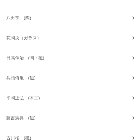
八田亨 (陶)
花岡央（ガラス）
日高伸治 (陶・磁)
兵頭侑亀 (磁)
平岡正弘 (木工)
藤吉憲典 (磁)
古川桜 (磁)