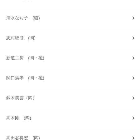
清水なお子 (磁)
志村睦彦 (陶)
新道工房 (陶・磁)
関口憲孝 (陶・磁)
鈴木美雲（陶）
高木剛 (陶)
高田谷将宏 (陶)