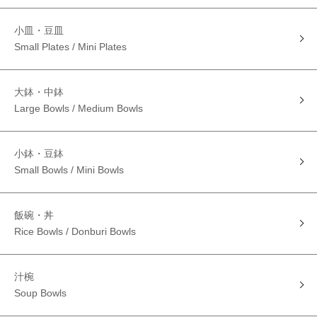
小皿・豆皿
Small Plates / Mini Plates
大鉢・中鉢
Large Bowls / Medium Bowls
小鉢・豆鉢
Small Bowls / Mini Bowls
飯碗・丼
Rice Bowls / Donburi Bowls
汁椀
Soup Bowls