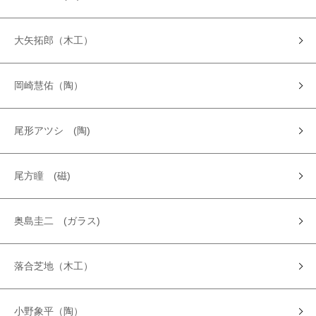
大矢拓郎（木工）
岡崎慧佑（陶）
尾形アツシ (陶)
尾方瞳 (磁)
奥島圭二 (ガラス)
落合芝地（木工）
小野象平（陶）