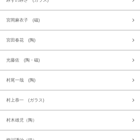
みずのみさ (ガラス)
宮岡麻衣子 (磁)
宮田春花 (陶)
光藤佐 (陶・磁)
村尾一哉 (陶)
村上恭一 (ガラス)
村木雄児（陶）