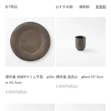
全7商品
おすすめ順
価格順
新着順
櫻井薫 焼締8寸リム平皿 φ24c
櫻井薫 湯呑み φ6cm H7.5cm
m H1.5cm
2,860円(税込)
9,900円(税込)