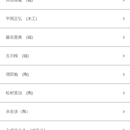
兵頭侑亀 (磁)
平岡正弘 (木工)
藤吉憲典 (磁)
古川桜 (磁)
増田勉 (陶)
松村英治 (陶)
水谷渉（陶）