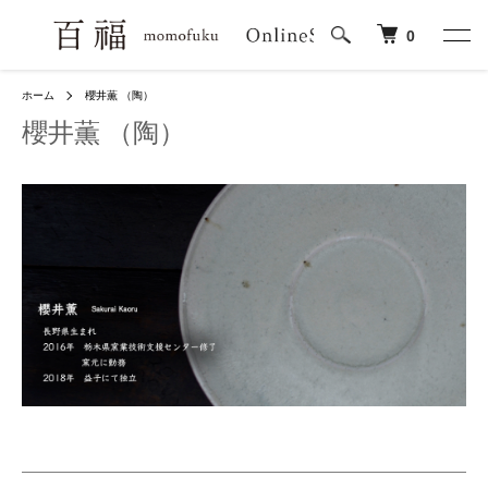
0
ホーム
櫻井薫 （陶）
櫻井薫 （陶）