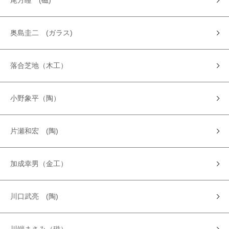
尾方瞳 (磁)
奥島圭二 (ガラス)
落合芝地（木工）
小野象平（陶）
片瀬和宏 (陶)
加成幸男（金工）
川口武亮 (陶)