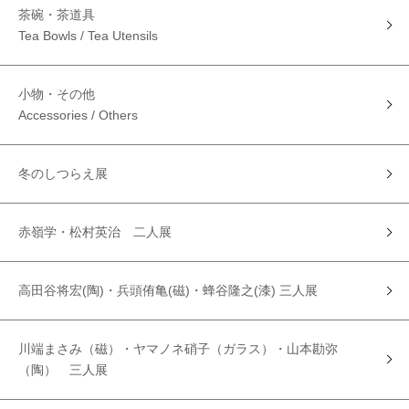
茶碗・茶道具
Tea Bowls / Tea Utensils
小物・その他
Accessories / Others
冬のしつらえ展
赤嶺学・松村英治 二人展
高田谷将宏(陶)・兵頭侑亀(磁)・蜂谷隆之(漆) 三人展
川端まさみ（磁）・ヤマノネ硝子（ガラス）・山本勘弥
（陶） 三人展