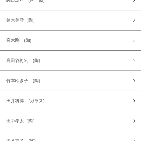
関口憲孝 (陶・磁)
鈴木美雲（陶）
高木剛 (陶)
高田谷将宏 (陶)
竹本ゆき子 (陶)
田井将博 (ガラス)
田中孝太（陶）