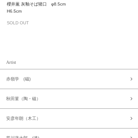
櫻井薫 灰釉そば猪口 φ8.5cm
H6.5cm
SOLD OUT
Artist
赤嶺学 (磁)
秋田菫（陶・磁）
安彦年朗（木工）