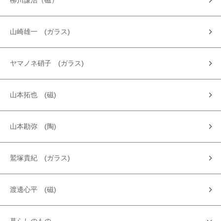
柳川謙治（磁）
山崎雄一 (ガラス)
ヤマノネ硝子 (ガラス)
山本拓也 (磁)
山本勘弥 (陶)
鷲塚貴紀 (ガラス)
渡邊心平 (磁)
暮らしのもの