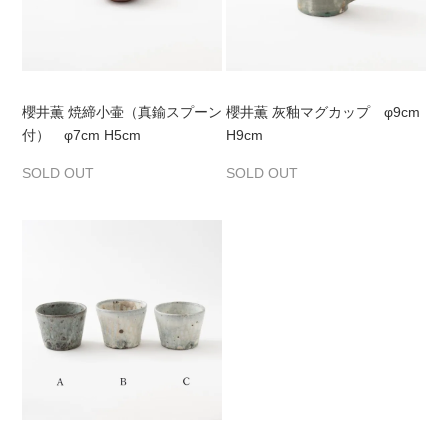
櫻井薫 焼締小壷（真鍮スプーン
櫻井薫 灰釉マグカップ φ9cm
付） φ7cm H5cm
H9cm
SOLD OUT
SOLD OUT