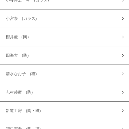
小林裕之・希 (ガラス)
小宮崇 (ガラス)
櫻井薫 （陶）
四海大 (陶)
清水なお子 (磁)
志村睦彦 (陶)
新道工房 (陶・磁)