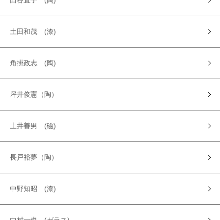
田谷直子 (陶)
土田和茂 (漆)
角掛政志 (陶)
坪井俊憲（陶）
土井善男 (磁)
長戸裕夢（陶）
中野知昭 (漆)