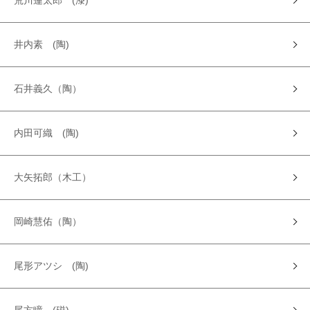
荒川蓮太郎 (漆)
井内素 (陶)
石井義久（陶）
内田可織 (陶)
大矢拓郎（木工）
岡崎慧佑（陶）
尾形アツシ (陶)