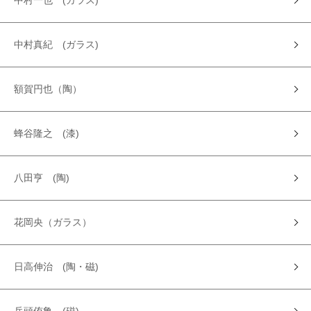
中村一也 (ガラス)
中村真紀 (ガラス)
額賀円也（陶）
蜂谷隆之 (漆)
八田亨 (陶)
花岡央（ガラス）
日高伸治 (陶・磁)