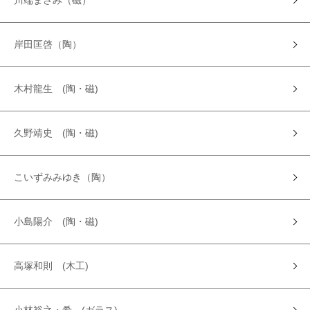
川端まさみ（磁）
岸田匡啓（陶）
木村龍生 (陶・磁)
久野靖史 (陶・磁)
こいずみみゆき（陶）
小島陽介 (陶・磁)
高塚和則 (木工)