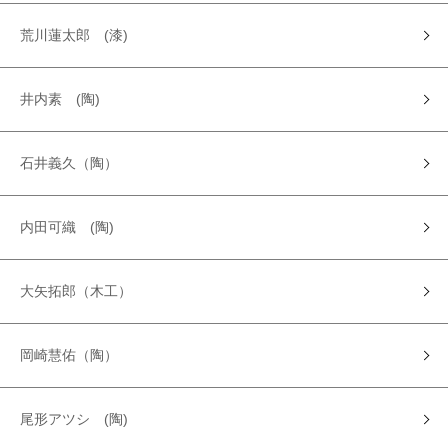
荒川蓮太郎 (漆)
井内素 (陶)
石井義久（陶）
内田可織 (陶)
大矢拓郎（木工）
岡崎慧佑（陶）
尾形アツシ (陶)