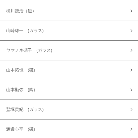
柳川謙治（磁）
山崎雄一 (ガラス)
ヤマノネ硝子 (ガラス)
山本拓也 (磁)
山本勘弥 (陶)
鷲塚貴紀 (ガラス)
渡邊心平 (磁)