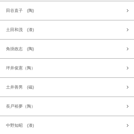
田谷直子 (陶)
土田和茂 (漆)
角掛政志 (陶)
坪井俊憲（陶）
土井善男 (磁)
長戸裕夢（陶）
中野知昭 (漆)