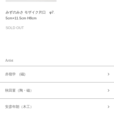
みずのみさ モザイク片口 φ7.
5cm×11.5cm H8cm
SOLD OUT
Artist
赤嶺学 (磁)
秋田菫（陶・磁）
安彦年朗（木工）