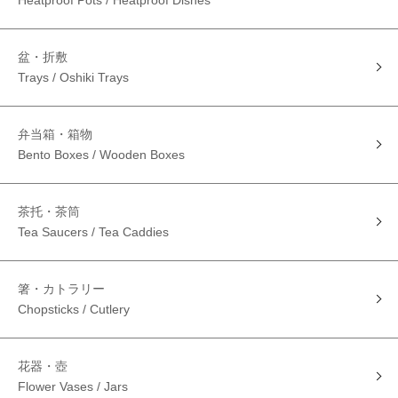
Heatproof Pots / Heatproof Dishes
盆・折敷
Trays / Oshiki Trays
弁当箱・箱物
Bento Boxes / Wooden Boxes
茶托・茶筒
Tea Saucers / Tea Caddies
箸・カトラリー
Chopsticks / Cutlery
花器・壺
Flower Vases / Jars