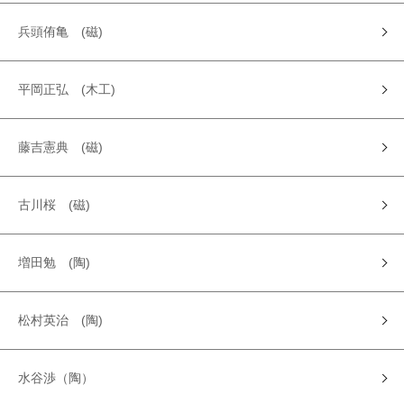
兵頭侑亀 (磁)
平岡正弘 (木工)
藤吉憲典 (磁)
古川桜 (磁)
増田勉 (陶)
松村英治 (陶)
水谷渉（陶）