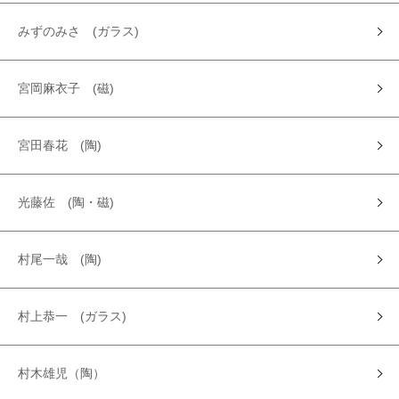
みずのみさ (ガラス)
宮岡麻衣子 (磁)
宮田春花 (陶)
光藤佐 (陶・磁)
村尾一哉 (陶)
村上恭一 (ガラス)
村木雄児（陶）