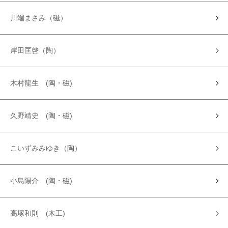
川端まさみ（磁）
岸田匡啓（陶）
木村龍生 (陶・磁)
久野靖史 (陶・磁)
こいずみみゆき（陶）
小島陽介 (陶・磁)
高塚和則 (木工)