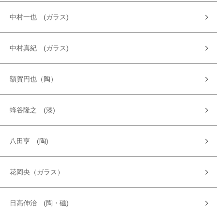
中村一也 (ガラス)
中村真紀 (ガラス)
額賀円也（陶）
蜂谷隆之 (漆)
八田亨 (陶)
花岡央（ガラス）
日高伸治 (陶・磁)