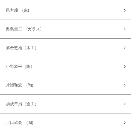
尾方瞳 (磁)
奥島圭二 (ガラス)
落合芝地（木工）
小野象平（陶）
片瀬和宏 (陶)
加成幸男（金工）
川口武亮 (陶)