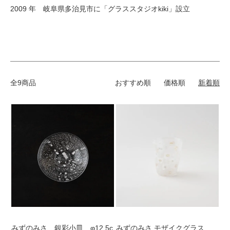
2009 年 岐阜県多治見市に「グラススタジオkiki」設立
全9商品
おすすめ順
価格順
新着順
みずのみさ 銀彩小皿 φ12.5c
みずのみさ モザイクグラス