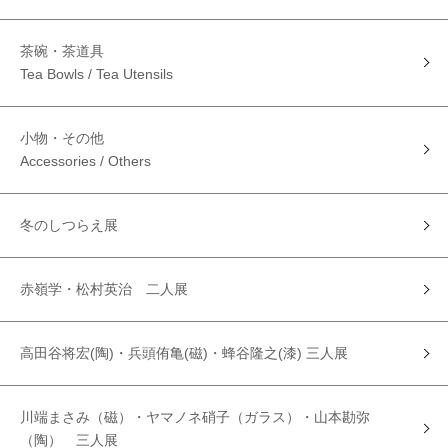
茶碗・茶道具
Tea Bowls / Tea Utensils
小物・その他
Accessories / Others
冬のしつらえ展
赤嶺学・松村英治 二人展
高田谷将宏(陶)・兵頭侑亀(磁)・蜂谷隆之(漆) 三人展
川端まさみ（磁）・ヤマノネ硝子（ガラス）・山本勘弥
（陶） 三人展