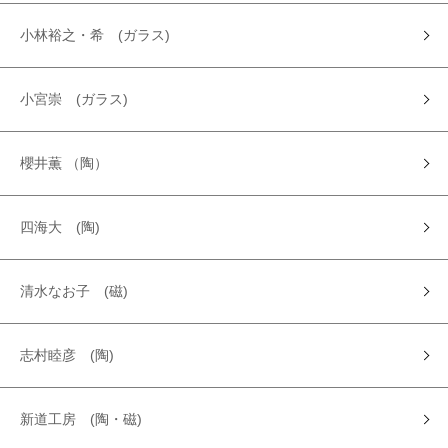
小林裕之・希 (ガラス)
小宮崇 (ガラス)
櫻井薫 （陶）
四海大 (陶)
清水なお子 (磁)
志村睦彦 (陶)
新道工房 (陶・磁)