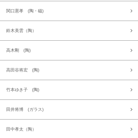
関口憲孝 (陶・磁)
鈴木美雲（陶）
高木剛 (陶)
高田谷将宏 (陶)
竹本ゆき子 (陶)
田井将博 (ガラス)
田中孝太（陶）