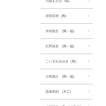
川端まさみ（磁）
岸田匡啓（陶）
木村龍生 (陶・磁)
久野靖史 (陶・磁)
こいずみみゆき（陶）
小島陽介 (陶・磁)
高塚和則 (木工)