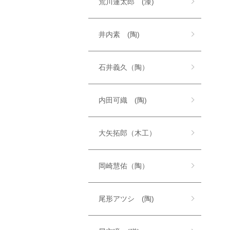
荒川蓮太郎 (漆)
井内素 (陶)
石井義久（陶）
内田可織 (陶)
大矢拓郎（木工）
岡崎慧佑（陶）
尾形アツシ (陶)