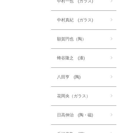
中村一也 (ガラス)
中村真紀 (ガラス)
額賀円也（陶）
蜂谷隆之 (漆)
八田亨 (陶)
花岡央（ガラス）
日高伸治 (陶・磁)