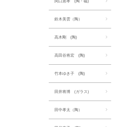
関口憲孝 (陶・磁)
鈴木美雲（陶）
高木剛 (陶)
高田谷将宏 (陶)
竹本ゆき子 (陶)
田井将博 (ガラス)
田中孝太（陶）