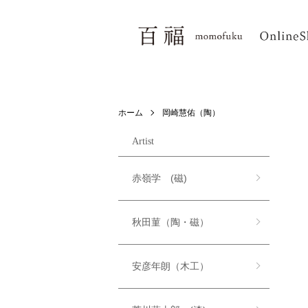
ホーム
岡崎慧佑（陶）
Artist
赤嶺学 (磁)
秋田菫（陶・磁）
安彦年朗（木工）