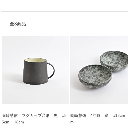
全8商品
岡崎慧佑 マグカップ台形 黒 φ8.
岡崎慧佑 4寸鉢 緑 φ12cm 
5cm H8cm
m