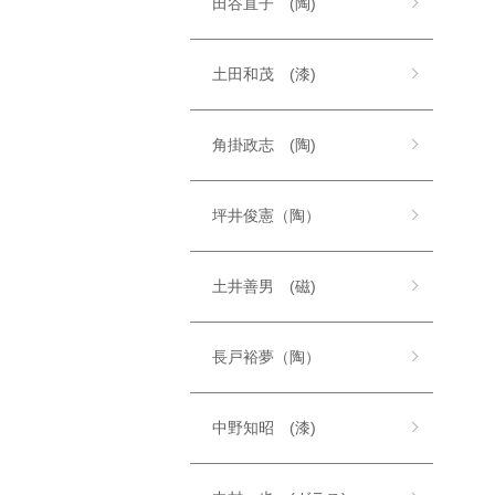
田谷直子 (陶)
土田和茂 (漆)
角掛政志 (陶)
坪井俊憲（陶）
土井善男 (磁)
長戸裕夢（陶）
中野知昭 (漆)