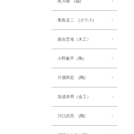
尾方瞳 (磁)
奥島圭二 (ガラス)
落合芝地（木工）
小野象平（陶）
片瀬和宏 (陶)
加成幸男（金工）
川口武亮 (陶)