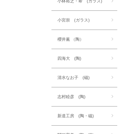
小林裕之・希 (ガラス)
小宮崇 (ガラス)
櫻井薫 （陶）
四海大 (陶)
清水なお子 (磁)
志村睦彦 (陶)
新道工房 (陶・磁)