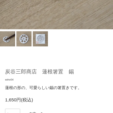
炭谷三郎商店 蓮根箸置 錫
ssho04
蓮根の形の、可愛らしい錫の箸置きです。
1,650円(税込)