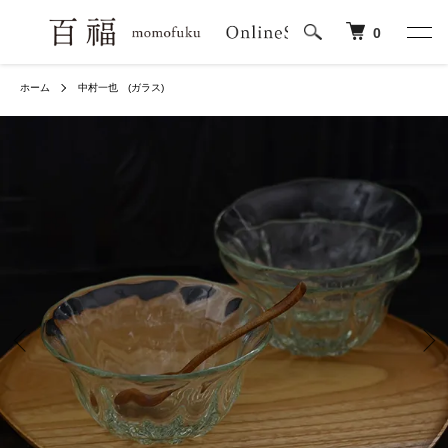
0
ホーム
中村一也 (ガラス)