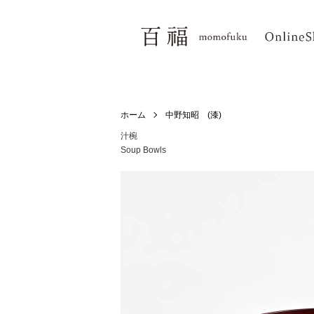
ホーム
中野知昭 (漆)
汁椀
Soup Bowls