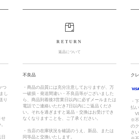
RETURN
返品について
不良品
ク
かつ
・商品の品質には充分注意しておりますが、万
きまし
一破損・発送間違い・不良品等がございました
送り
ら、商品到着後3営業日以内に必ずメールまたは
・
電話でご連絡いただき7日以内にご返品くださ
払
い。それを過ぎますと返品・交換はお受けでき
VI
させ
なくなりますことを、ご了承ください。
※
い。
の
・当店の在庫状況を確認のうえ、新品、または
さ
送日
同等品と交換いたします。
※