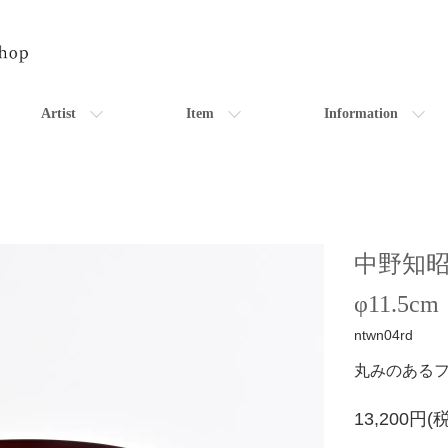
Artist
Item
Information
中野知
φ11.5c
ntwn04rd
丸みのある
13,200円(