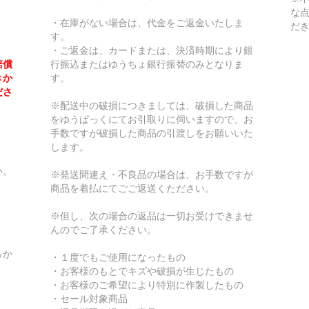
な
・在庫がない場合は、代金をご返金いたしま
だ
す。
・ご返金は、カードまたは、決済時期により銀
賠償
行振込またはゆうちょ銀行振替のみとなりま
きか
す。
ださ
※配送中の破損につきましては、破損した商品
をゆうぱっくにてお引取りに伺いますので、お
手数ですが破損した商品の引渡しをお願いいた
します。
い。
※発送間違え・不良品の場合は、お手数ですが
商品を着払にてごご返送くたださい。
※但し、次の場合の返品は一切お受けできませ
んのでご了承ください。
らか
・１度でもご使用になったもの
・お客様のもとでキズや破損が生じたもの
・お客様のご希望により特別に作製したもの
・セール対象商品