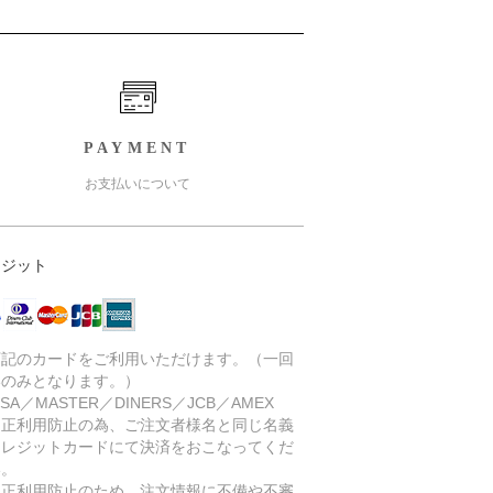
PAYMENT
お支払いについて
レジット
下記のカードをご利用いただけます。（一回
いのみとなります。）
SA／MASTER／DINERS／JCB／AMEX
不正利用防止の為、ご注文者様名と同じ名義
クレジットカードにて決済をおこなってくだ
い。
不正利用防止のため、注文情報に不備や不審