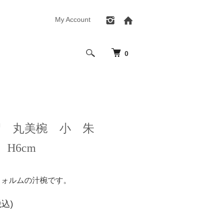
My Account
0
昭 丸美椀 小 朱
m H6cm
フォルムの汁椀です。
税込)