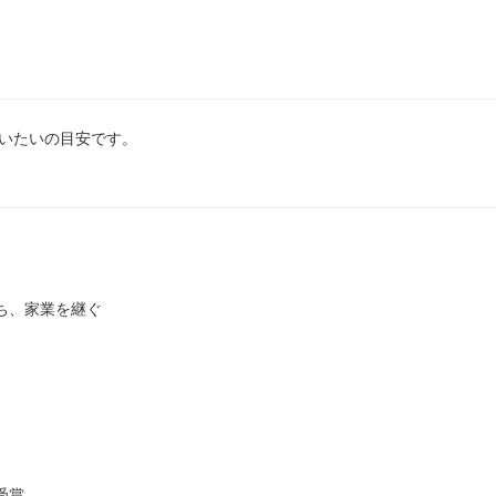
はだいたいの目安です。
ち、家業を継ぐ
受賞