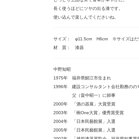
長く使うほどにツヤの出る漆です。
使い込んで楽しんでくださいね。
サイズ： φ11.5cm H6cm ※サイズ
材 質： 漆器
中野知昭
1975年 福井県鯖江市生まれ
1996年 建設コンサルタント会社勤務のの
父（畠中昭一）に師事
2000年 「酒の器展」大賞受賞
2003年 「椀One大賞」優秀賞受賞
2004年 「日本民藝館展」入選
2005年 「日本民藝館展」入選
2007年 「越前漆器展覧会」福井県知事賞