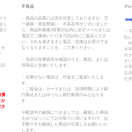
不良品
ク
かつ
・商品の品質には充分注意しておりますが、万
きまし
一破損・発送間違い・不良品等がございました
送り
ら、商品到着後3営業日以内に必ずメールまたは
・
電話でご連絡いただき7日以内にご返品くださ
払
い。それを過ぎますと返品・交換はお受けでき
VI
させ
なくなりますことを、ご了承ください。
※
い。
の
・当店の在庫状況を確認のうえ、新品、または
さ
送日
同等品と交換いたします。
※
な
・在庫がない場合は、代金をご返金いたしま
だ
す。
・ご返金は、カードまたは、決済時期により銀
賠償
行振込またはゆうちょ銀行振替のみとなりま
きか
す。
ださ
※配送中の破損につきましては、破損した商品
をゆうぱっくにてお引取りに伺いますので、お
手数ですが破損した商品の引渡しをお願いいた
します。