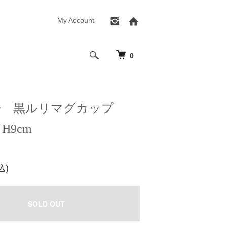
My Account
0
子 黒ルリマグカップ
m H9cm
込)
SOLD OUT