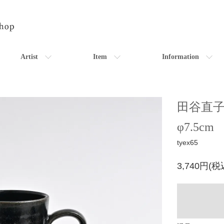
Artist
Item
Information
田谷直
φ7.5c
tyex65
3,740円(税