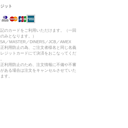
レジット
下記のカードをご利用いただけます。（一回
いのみとなります。）
SA／MASTER／DINERS／JCB／AMEX
不正利用防止の為、ご注文者様名と同じ名義
クレジットカードにて決済をおこなってくだ
い。
不正利用防止のため、注文情報に不備や不審
点がある場合は注文をキャンセルさせていた
きます。