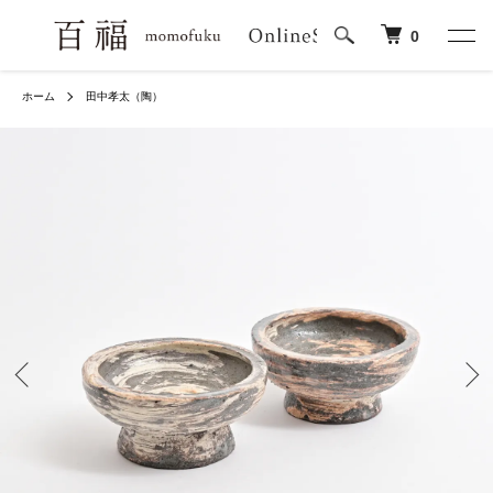
0
ホーム
田中孝太（陶）