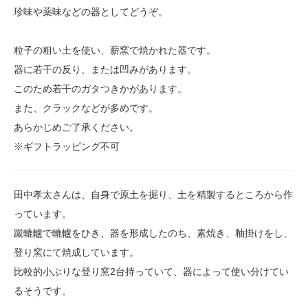
珍味や薬味などの器としてどうぞ。
粒子の粗い土を使い、薪窯で焼かれた器です。
器に若干の反り、または凹みがあります。
このため若干のガタつきかがあります。
また、クラックなどが多めです。
あらかじめご了承ください。
※ギフトラッピング不可
田中孝太さんは、自身で原土を掘り、土を精製するところから作
っています。
蹴轆轤で轆轤をひき、器を形成したのち、素焼き、釉掛けをし、
登り窯にて焼成しています。
比較的小ぶりな登り窯2台持っていて、器によって使い分けてい
るそうです。