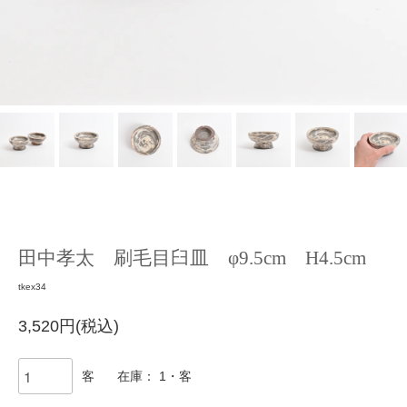
田中孝太 刷毛目臼皿 φ9.5cm H4.5cm
tkex34
3,520円(税込)
客
在庫： 1・客