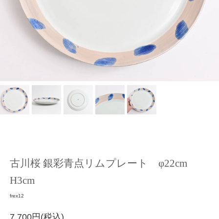
古川桜 銀彩青点リムプレート φ22cm
H3cm
frex12
7,700円(税込)