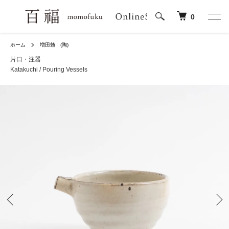
0
ホーム
増田勉 (陶)
片口・注器
Katakuchi / Pouring Vessels