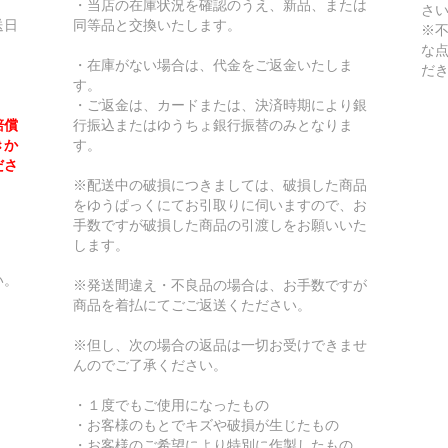
・当店の在庫状況を確認のうえ、新品、または
さ
送日
同等品と交換いたします。
※
な
・在庫がない場合は、代金をご返金いたしま
だ
す。
・ご返金は、カードまたは、決済時期により銀
賠償
行振込またはゆうちょ銀行振替のみとなりま
きか
す。
ださ
※配送中の破損につきましては、破損した商品
をゆうぱっくにてお引取りに伺いますので、お
手数ですが破損した商品の引渡しをお願いいた
します。
い。
※発送間違え・不良品の場合は、お手数ですが
商品を着払にてごご返送くたださい。
※但し、次の場合の返品は一切お受けできませ
んのでご了承ください。
・１度でもご使用になったもの
・お客様のもとでキズや破損が生じたもの
・お客様のご希望により特別に作製したもの