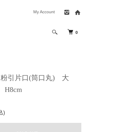
My Account
0
粉引片口(筒口丸) 大
m H8cm
込)