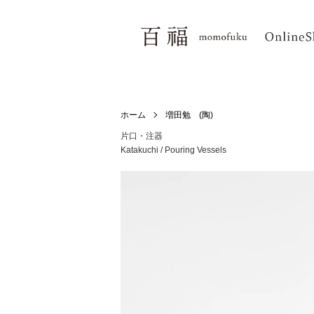
ホーム
増田勉 (陶)
片口・注器
Katakuchi / Pouring Vessels