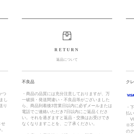
RETURN
返品について
不良品
ク
かつ
・商品の品質には充分注意しておりますが、万
きまし
一破損・発送間違い・不良品等がございました
送り
ら、商品到着後3営業日以内に必ずメールまたは
・
電話でご連絡いただき7日以内にご返品くださ
払
い。それを過ぎますと返品・交換はお受けでき
VI
させ
なくなりますことを、ご了承ください。
※
い。
の