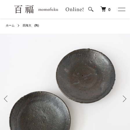
0
ホーム
四海大 (陶)