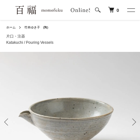
0
ホーム
竹本ゆき子 (陶)
片口・注器
Katakuchi / Pouring Vessels