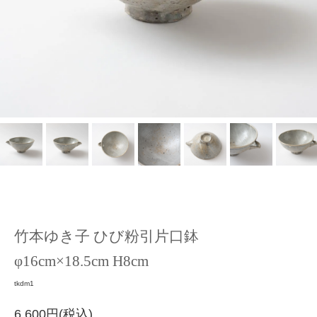
竹本ゆき子 ひび粉引片口鉢
φ16cm×18.5cm H8cm
tkdm1
6,600円(税込)