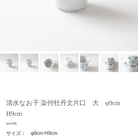
清水なお子 染付牡丹文片口 大 φ9cm
H9cm
snex58
サイズ： φ9cm H9cm