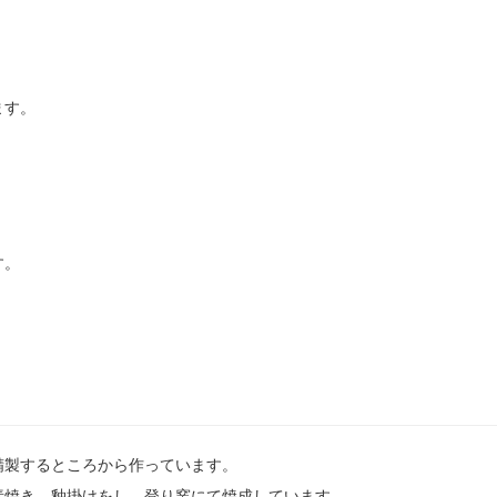
ます。
す。
精製するところから作っています。
素焼き、釉掛けをし、登り窯にて焼成しています。