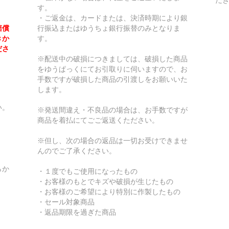
す。
・ご返金は、カードまたは、決済時期により銀
賠償
行振込またはゆうちょ銀行振替のみとなりま
きか
す。
ださ
※配送中の破損につきましては、破損した商品
をゆうぱっくにてお引取りに伺いますので、お
手数ですが破損した商品の引渡しをお願いいた
します。
い。
※発送間違え・不良品の場合は、お手数ですが
商品を着払にてごご返送くたださい。
※但し、次の場合の返品は一切お受けできませ
んのでご了承ください。
らか
・１度でもご使用になったもの
・お客様のもとでキズや破損が生じたもの
・お客様のご希望により特別に作製したもの
・セール対象商品
・返品期限を過ぎた商品