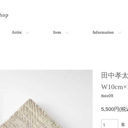
Artist
Item
Information
田中孝
W10cm×1
tkex09
5,500円(税
客