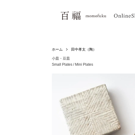
ホーム
田中孝太（陶）
小皿・豆皿
Small Plates / Mini Plates