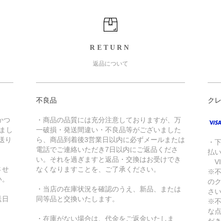
RETURN
返品について
不良品
ク
かつ
・商品の品質には充分注意しておりますが、万
きまし
一破損・発送間違い・不良品等がございました
送り
ら、商品到着後3営業日以内に必ずメールまたは
・
電話でご連絡いただき7日以内にご返品くださ
払
い。それを過ぎますと返品・交換はお受けでき
VI
させ
なくなりますことを、ご了承ください。
※
い。
の
・当店の在庫状況を確認のうえ、新品、または
さ
送日
同等品と交換いたします。
※
な
・在庫がない場合は、代金をご返金いたしま
だ