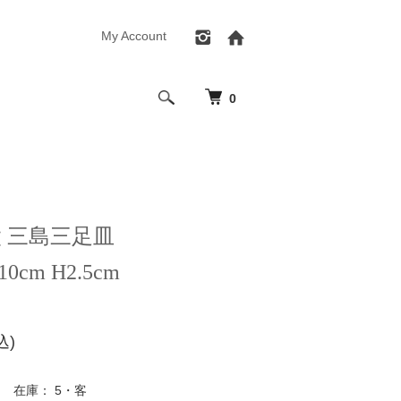
My Account
0
太 三島三足皿
0cm H2.5cm
込)
在庫： 5・客