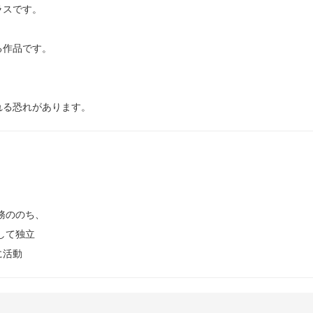
ラスです。
る作品です。
れる恐れがあります。
務ののち、
して独立
に活動