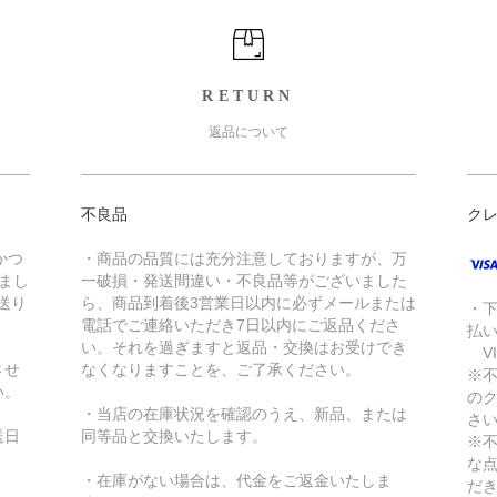
RETURN
返品について
不良品
ク
かつ
・商品の品質には充分注意しておりますが、万
きまし
一破損・発送間違い・不良品等がございました
送り
ら、商品到着後3営業日以内に必ずメールまたは
・
電話でご連絡いただき7日以内にご返品くださ
払
い。それを過ぎますと返品・交換はお受けでき
VI
させ
なくなりますことを、ご了承ください。
※
い。
の
・当店の在庫状況を確認のうえ、新品、または
さ
送日
同等品と交換いたします。
※
な
・在庫がない場合は、代金をご返金いたしま
だ