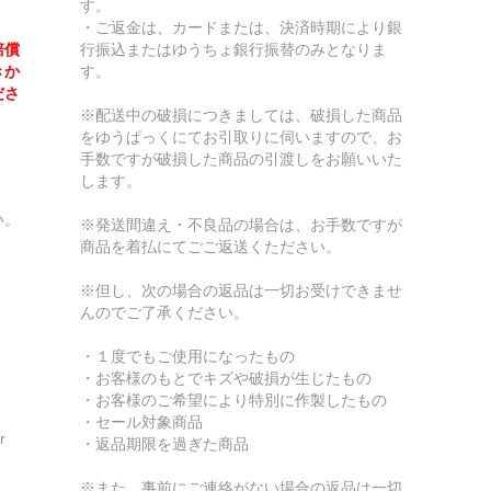
す。
・ご返金は、カードまたは、決済時期により銀
賠償
行振込またはゆうちょ銀行振替のみとなりま
きか
す。
ださ
※配送中の破損につきましては、破損した商品
をゆうぱっくにてお引取りに伺いますので、お
手数ですが破損した商品の引渡しをお願いいた
します。
い。
※発送間違え・不良品の場合は、お手数ですが
商品を着払にてごご返送くたださい。
※但し、次の場合の返品は一切お受けできませ
んのでご了承ください。
・１度でもご使用になったもの
・お客様のもとでキズや破損が生じたもの
・お客様のご希望により特別に作製したもの
・セール対象商品
r
・返品期限を過ぎた商品
※また、事前にご連絡がない場合の返品は一切