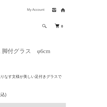
My Account
0
 脚付グラス φ6cm
織りなす文様が美しい足付きグラスで
税込)