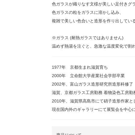
色ガラスが織りなす文様が美しい足付きグ
色ガラスの粒をガラスに溶かし込み、
複雑で美しい色合いと造形を作り出してい
※ガラス (耐熱ガラスではありません)
温めず熱湯を注ぐと、急激な温度変化で割
1977年 京都生まれ滋賀育ち
2000年 立命館大学産業社会学部卒業
2002年、富山ガラス造形研究所造形科修了
滋賀、京都ガラス工房勤務 着物染色工房勤
2010年、滋賀県高島市にて硝子造形作家と
現在国内外のギャラリーにて展覧会を中心
商品について