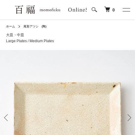
0
ホーム
尾形アツシ (陶)
大皿・中皿
Large Plates / Medium Plates