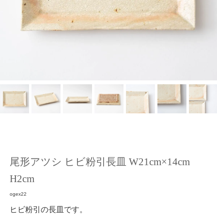
尾形アツシ ヒビ粉引長皿 W21cm×14cm
H2cm
ogex22
ヒビ粉引の長皿です。