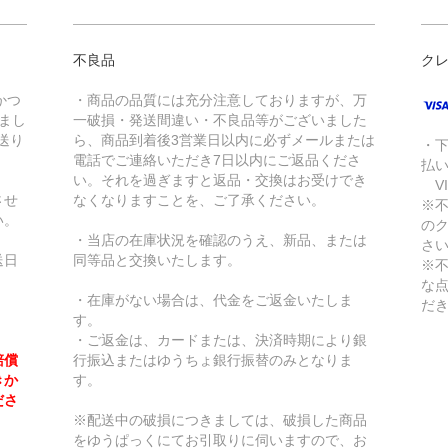
不良品
ク
かつ
・商品の品質には充分注意しておりますが、万
きまし
一破損・発送間違い・不良品等がございました
送り
ら、商品到着後3営業日以内に必ずメールまたは
・
電話でご連絡いただき7日以内にご返品くださ
払
い。それを過ぎますと返品・交換はお受けでき
VI
させ
なくなりますことを、ご了承ください。
※
い。
の
・当店の在庫状況を確認のうえ、新品、または
さ
送日
同等品と交換いたします。
※
な
・在庫がない場合は、代金をご返金いたしま
だ
す。
・ご返金は、カードまたは、決済時期により銀
賠償
行振込またはゆうちょ銀行振替のみとなりま
きか
す。
ださ
※配送中の破損につきましては、破損した商品
をゆうぱっくにてお引取りに伺いますので、お