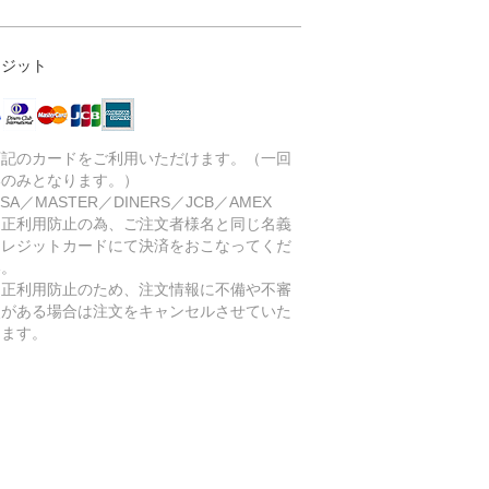
レジット
下記のカードをご利用いただけます。（一回
いのみとなります。）
SA／MASTER／DINERS／JCB／AMEX
不正利用防止の為、ご注文者様名と同じ名義
クレジットカードにて決済をおこなってくだ
い。
不正利用防止のため、注文情報に不備や不審
点がある場合は注文をキャンセルさせていた
きます。