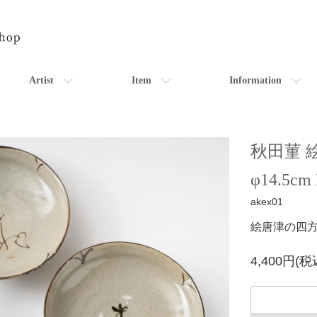
Artist
Item
Information
秋田菫
φ14.5cm
akex01
絵唐津の四
4,400円(税