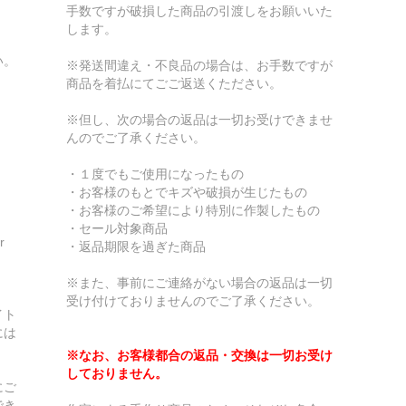
手数ですが破損した商品の引渡しをお願いいた
します。
い。
※発送間違え・不良品の場合は、お手数ですが
商品を着払にてごご返送くたださい。
※但し、次の場合の返品は一切お受けできませ
んのでご了承ください。
・１度でもご使用になったもの
・お客様のもとでキズや破損が生じたもの
・お客様のご希望により特別に作製したもの
・セール対象商品
r
・返品期限を過ぎた商品
※また、事前にご連絡がない場合の返品は一切
受け付けておりませんのでご了承ください。
イト
には
※なお、お客様都合の返品・交換は一切お受け
しておりません。
にご
でき