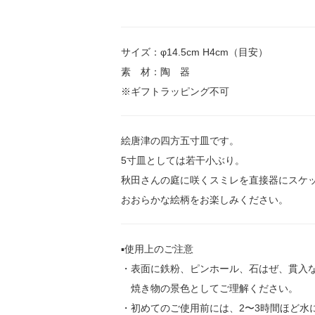
サイズ：φ14.5cm H4cm（目安）
素 材：陶 器
※ギフトラッピング不可
絵唐津の四方五寸皿です。
5寸皿としては若干小ぶり。
秋田さんの庭に咲くスミレを直接器にスケ
おおらかな絵柄をお楽しみください。
▪️使用上のご注意
・表面に鉄粉、ピンホール、石はぜ、貫入
焼き物の景色としてご理解ください。
・初めてのご使用前には、2〜3時間ほど水