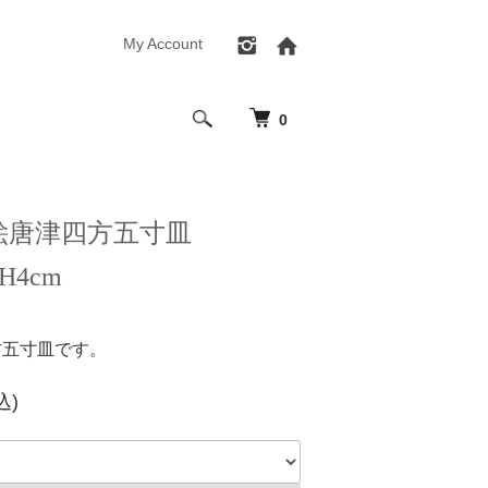
My Account
0
 絵唐津四方五寸皿
 H4cm
方五寸皿です。
込)