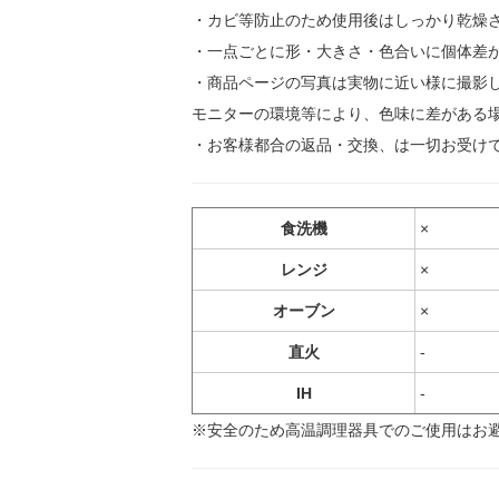
・カビ等防止のため使用後はしっかり乾燥
・一点ごとに形・大きさ・色合いに個体差
・商品ページの写真は実物に近い様に撮影
モニターの環境等により、色味に差がある
・お客様都合の返品・交換、は一切お受け
食洗機
×
レンジ
×
オーブン
×
直火
-
IH
-
※安全のため高温調理器具でのご使用はお