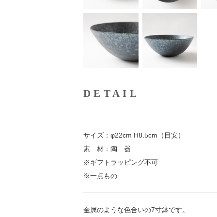
DETAIL
サイズ：φ22cm H8.5cm（目安）
素 材：陶 器
※ギフトラッピング不可
※一点もの
金属のような色合いの7寸鉢です。