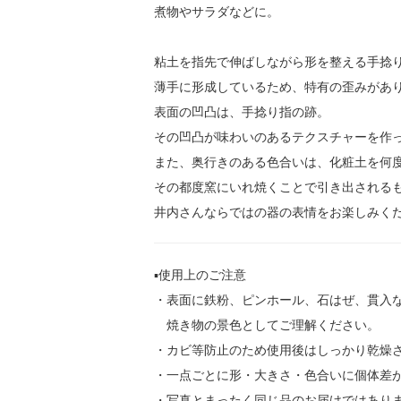
煮物やサラダなどに。
粘土を指先で伸ばしながら形を整える手捻
薄手に形成しているため、特有の歪みがあ
表面の凹凸は、手捻り指の跡。
その凹凸が味わいのあるテクスチャーを作
また、奥行きのある色合いは、化粧土を何
その都度窯にいれ焼くことで引き出される
井内さんならではの器の表情をお楽しみく
▪️使用上のご注意
・表面に鉄粉、ピンホール、石はぜ、貫入
焼き物の景色としてご理解ください。
・カビ等防止のため使用後はしっかり乾燥
・一点ごとに形・大きさ・色合いに個体差
・写真とまったく同じ品のお届けではあり