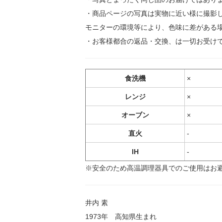
・商品ページの写真は実物に近い様に撮影
モニターの環境等により、色味に差がある
・お客様都合の返品・交換、は一切お受け
食洗機
×
レンジ
×
オーブン
×
直火
-
IH
-
※安全のため高温調理器具でのご使用はお
井内 素
1973年 高知県生まれ