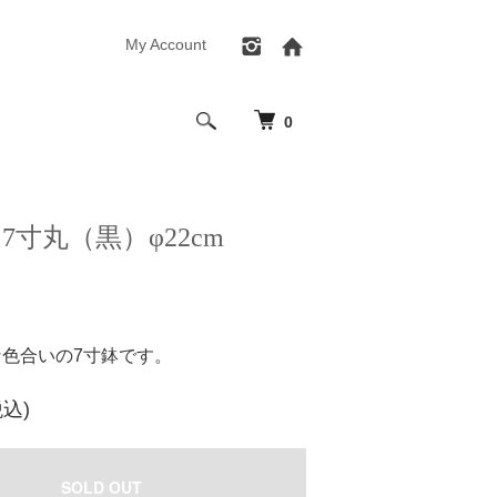
My Account
0
7寸丸（黒）φ22cm
色合いの7寸鉢です。
税込)
SOLD OUT