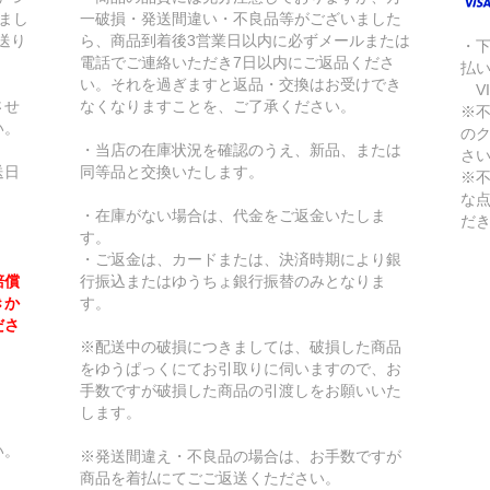
きまし
一破損・発送間違い・不良品等がございました
送り
ら、商品到着後3営業日以内に必ずメールまたは
・
電話でご連絡いただき7日以内にご返品くださ
払
い。それを過ぎますと返品・交換はお受けでき
VI
させ
なくなりますことを、ご了承ください。
※
い。
の
・当店の在庫状況を確認のうえ、新品、または
さ
送日
同等品と交換いたします。
※
な
・在庫がない場合は、代金をご返金いたしま
だ
す。
・ご返金は、カードまたは、決済時期により銀
賠償
行振込またはゆうちょ銀行振替のみとなりま
きか
す。
ださ
※配送中の破損につきましては、破損した商品
をゆうぱっくにてお引取りに伺いますので、お
手数ですが破損した商品の引渡しをお願いいた
します。
い。
※発送間違え・不良品の場合は、お手数ですが
商品を着払にてごご返送くたださい。