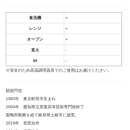
食洗機
×
レンジ
×
オーブン
×
直火
-
IH
-
※安全のため高温調理器具でのご使用はお避けください。
額賀円也
1983年 東京町田市生まれ
2004年 愛知県立窯業高等技術専門校終了
製陶所勤務を経て岐阜県土岐市に築窯。
2019年 登窯自作