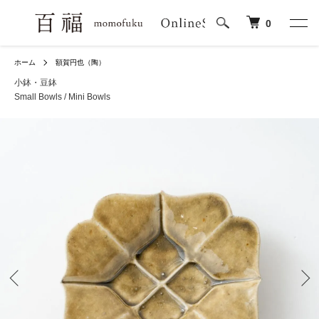
0
ホーム
額賀円也（陶）
小鉢・豆鉢
Small Bowls / Mini Bowls