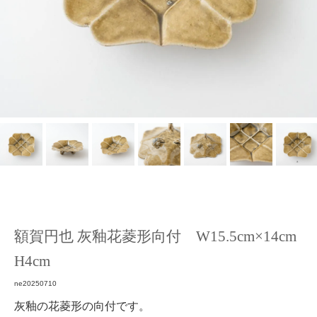
額賀円也 灰釉花菱形向付 W15.5cm×14cm
H4cm
ne20250710
灰釉の花菱形の向付です。