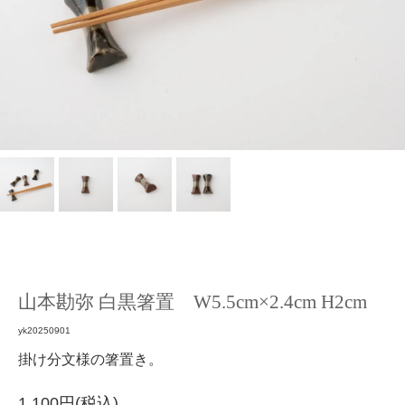
山本勘弥 白黒箸置 W5.5cm×2.4cm H2cm
yk20250901
掛け分文様の箸置き。
1,100円(税込)