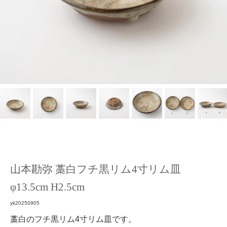
山本勘弥 藁白フチ黒リム4寸リム皿
φ13.5cm H2.5cm
yk20250905
藁白のフチ黒リム4寸リム皿です。