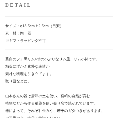
DETAIL
サイズ：φ13.5cm H2.5cm（目安）
素 材：陶 器
※ギフトラッピング不可
藁白のフチ黒リム4寸の小ぶりなリム皿、リム小鉢です。
釉薬に浮かぶ素朴な表情が
素朴な料理を引き立てます。
取り皿などに。
山本さんの器は唐津の土を使い、宮崎の自然が育む
植物などから作る釉薬を使い登り窯で焼かれています。
器によって、それぞれ歪みや、若干のガタつきがあります。