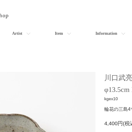
Artist
Item
Information
川口武
φ13.5cm
kgex10
輪花の三島4
4,400円(税