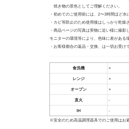
焼き物の景色としてご理解ください。
・初めてのご使用前には、2〜3時間ほど水
・カビ等防止のため使用後はしっかり乾燥
・商品ページの写真は実物に近い様に撮影
モニターの環境等により、色味に差がある
・お客様都合の返品・交換、は一切お受け
食洗機
×
レンジ
×
オーブン
×
直火
-
IH
-
※安全のため高温調理器具でのご使用はお