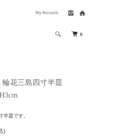
My Account
0
亮 輪花三島四寸半皿
 H3cm
寸半皿です。
込)