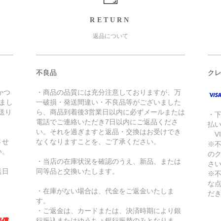
RETURN
返品について
不良品
ク
かつ
・商品の品質には充分注意しておりますが、万
きまし
一破損・発送間違い・不良品等がございました
送り
ら、商品到着後3営業日以内に必ずメールまたは
・
電話でご連絡いただき7日以内にご返品くださ
払
い。それを過ぎますと返品・交換はお受けでき
VI
させ
なくなりますことを、ご了承ください。
※
い。
の
・当店の在庫状況を確認のうえ、新品、または
さ
送日
同等品と交換いたします。
※
な
・在庫がない場合は、代金をご返金いたしま
だ
す。
・ご返金は、カードまたは、決済時期により銀
賠償
行振込またはゆうちょ銀行振替のみとなりま