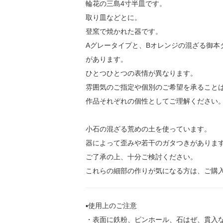
輪花の三島4寸半皿です。
取り皿などとに。
登窯で焼かれた器です。
Aグレータイプと、Bオレンジの混ざる御本
があります。
ひとつひとつの表情が異なります。
雰囲気のご指定や個別のご希望を承ること
作品それぞれの個性としてご理解ください
小石の混ざる荒めの土を使っています。
器によって歪みや若干のガタつきがありま
ご了承の上、十分ご検討ください。
これらの細部の作りが気になる方は、ご購
▪️使用上のご注意
・表面に鉄粉、ピンホール、石はぜ、貫入