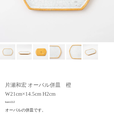
片瀬和宏 オーバル併皿 橙
W21cm×14.5cm H2cm
kaex112
オーバルの併皿です。