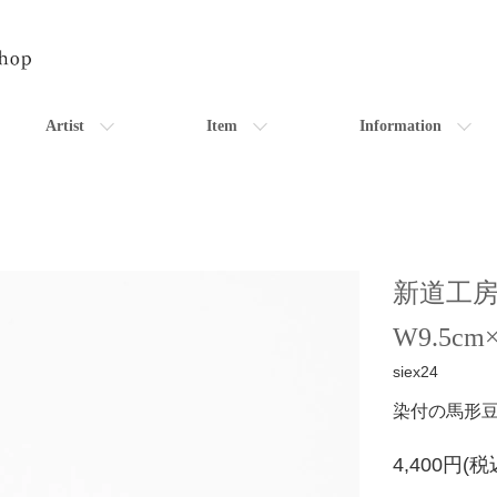
Artist
Item
Information
新道工
W9.5cm
siex24
染付の馬形
4,400円(税