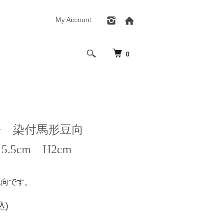
My Account
0
房 染付馬形豆向
×5.5cm H2cm
豆向です。
込)