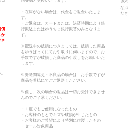
送日
同等品と交換いたします。
※
な
・在庫がない場合は、代金をご返金いたしま
だ
す。
・ご返金は、カードまたは、決済時期により銀
賠償
行振込またはゆうちょ銀行振替のみとなりま
きか
す。
ださ
※配送中の破損につきましては、破損した商品
をゆうぱっくにてお引取りに伺いますので、お
手数ですが破損した商品の引渡しをお願いいた
します。
い。
※発送間違え・不良品の場合は、お手数ですが
商品を着払にてごご返送くたださい。
※但し、次の場合の返品は一切お受けできませ
んのでご了承ください。
・１度でもご使用になったもの
・お客様のもとでキズや破損が生じたもの
・お客様のご希望により特別に作製したもの
・セール対象商品