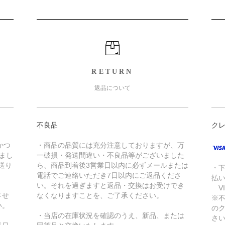
RETURN
返品について
不良品
ク
かつ
・商品の品質には充分注意しておりますが、万
きまし
一破損・発送間違い・不良品等がございました
送り
ら、商品到着後3営業日以内に必ずメールまたは
・
電話でご連絡いただき7日以内にご返品くださ
払
い。それを過ぎますと返品・交換はお受けでき
VI
させ
なくなりますことを、ご了承ください。
※
い。
の
・当店の在庫状況を確認のうえ、新品、または
さ