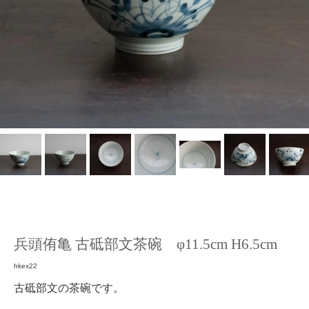
兵頭侑亀 古砥部文茶碗 φ11.5cm H6.5cm
hkex22
古砥部文の茶碗です。