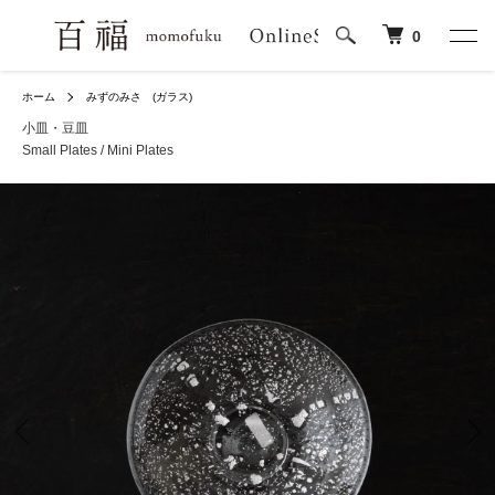
0
ホーム
みずのみさ (ガラス)
小皿・豆皿
Small Plates / Mini Plates