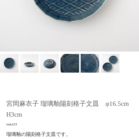
宮岡麻衣子 瑠璃釉陽刻格子文皿 φ16.5cm
H3cm
mykz23
瑠璃釉の陽刻格子文皿です。