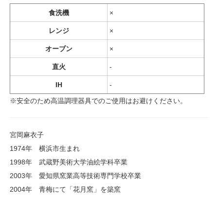
食洗機
×
レンジ
×
オーブン
×
直火
-
IH
-
※安全のため高温調理器具でのご使用はお避けください。
宮岡麻衣子
1974年 横浜市生まれ
1998年 武蔵野美術大学油絵学科卒業
2003年 愛知県窯業高等技術専門学校卒業
2004年 青梅にて「花月窯」を築窯