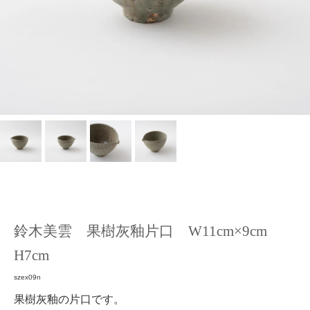
鈴木美雲 果樹灰釉片口 W11cm×9cm
H7cm
szex09n
果樹灰釉の片口です。