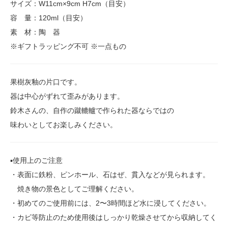
サイズ：W11cm×9cm H7cm（目安）
容 量：120ml（目安）
素 材：陶 器
※ギフトラッピング不可 ※一点もの
果樹灰釉の片口です。
器は中心がずれて歪みがあります。
鈴木さんの、自作の蹴轆轤で作られた器ならではの
味わいとしてお楽しみください。
▪️使用上のご注意
・表面に鉄粉、ピンホール、石はぜ、貫入などが見られます。
焼き物の景色としてご理解ください。
・初めてのご使用前には、2〜3時間ほど水に浸してください。
・カビ等防止のため使用後はしっかり乾燥させてから収納してく