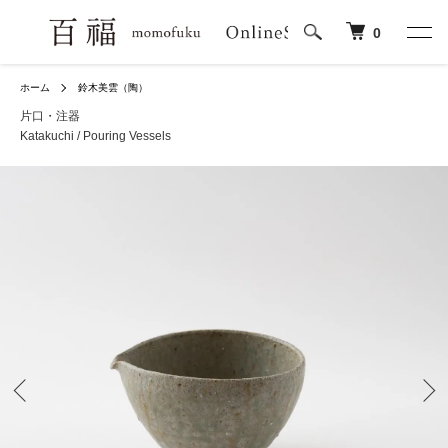
0
ホーム
鈴木美雲（陶）
片口・注器
Katakuchi / Pouring Vessels