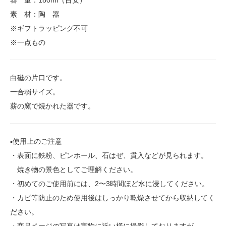
容 量：180ml（目安）
素 材：陶 器
※ギフトラッピング不可
※一点もの
白磁の片口です。
一合弱サイズ。
薪の窯で焼かれた器です。
▪️使用上のご注意
・表面に鉄粉、ピンホール、石はぜ、貫入などが見られます。
焼き物の景色としてご理解ください。
・初めてのご使用前には、2〜3時間ほど水に浸してください。
・カビ等防止のため使用後はしっかり乾燥させてから収納してく
ださい。