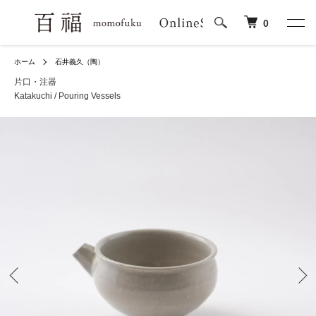
0
ホーム
石井義久（陶）
片口・注器
Katakuchi / Pouring Vessels