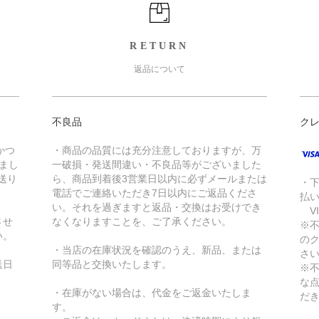
RETURN
返品について
不良品
ク
かつ
・商品の品質には充分注意しておりますが、万
きまし
一破損・発送間違い・不良品等がございました
送り
ら、商品到着後3営業日以内に必ずメールまたは
・
電話でご連絡いただき7日以内にご返品くださ
払
い。それを過ぎますと返品・交換はお受けでき
VI
させ
なくなりますことを、ご了承ください。
※
い。
の
・当店の在庫状況を確認のうえ、新品、または
さ
送日
同等品と交換いたします。
※
な
・在庫がない場合は、代金をご返金いたしま
だ
す。