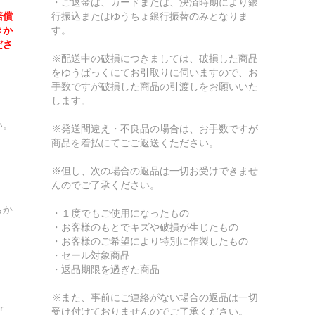
・ご返金は、カードまたは、決済時期により銀
賠償
行振込またはゆうちょ銀行振替のみとなりま
きか
す。
ださ
※配送中の破損につきましては、破損した商品
をゆうぱっくにてお引取りに伺いますので、お
手数ですが破損した商品の引渡しをお願いいた
します。
い。
※発送間違え・不良品の場合は、お手数ですが
商品を着払にてごご返送くたださい。
※但し、次の場合の返品は一切お受けできませ
んのでご了承ください。
らか
・１度でもご使用になったもの
・お客様のもとでキズや破損が生じたもの
・お客様のご希望により特別に作製したもの
・セール対象商品
・返品期限を過ぎた商品
※また、事前にご連絡がない場合の返品は一切
r
受け付けておりませんのでご了承ください。