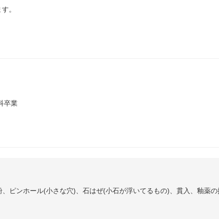
ます。
科卒業
、ピンホール(小さな穴)、石はぜ(小石が浮いてるもの)、貫入、釉薬