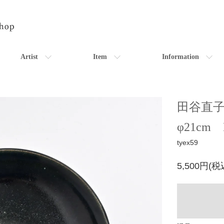
Artist
Item
Information
田谷直
φ21cm
tyex59
5,500円(税