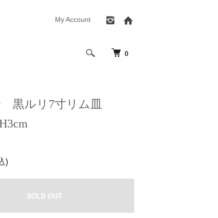
My Account
0
子 黒ルリ7寸リム皿
 H3cm
込)
SOLD OUT