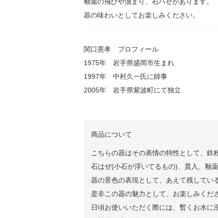
釉薬の飛びや溜まり、石ハゼがあります。
器の味わいとしてお楽しみください。
関口憲孝 プロフィール
1975年 岩手県盛岡市生まれ
1997年 中村久一氏に師事
2005年 岩手県紫波町にて独立
商品について
こちらの器はその表情の特性として、鉄粉
石はぜ(小石が浮いてるもの)、貫入、釉
器の景色の表現として、あえて残してい
是非この器の魅力として、お楽しみくだ
日頃お使いいただく際には、暫くお水に