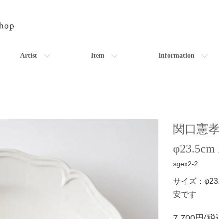
Artist
Item
Information
関口憲孝
φ23.5cm
sgex2-2
サイズ：φ23
安です
7,700円(税