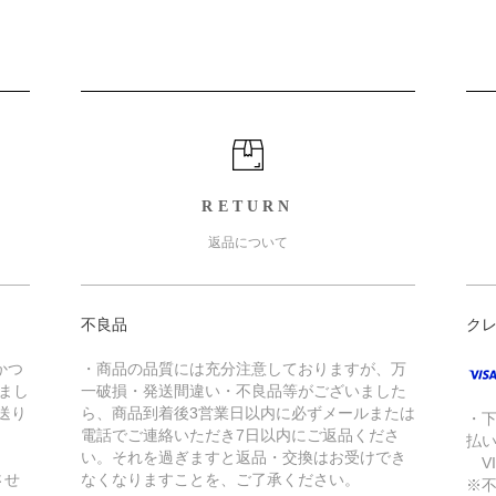
RETURN
返品について
不良品
ク
かつ
・商品の品質には充分注意しておりますが、万
きまし
一破損・発送間違い・不良品等がございました
送り
ら、商品到着後3営業日以内に必ずメールまたは
・
電話でご連絡いただき7日以内にご返品くださ
払
い。それを過ぎますと返品・交換はお受けでき
VI
させ
なくなりますことを、ご了承ください。
※