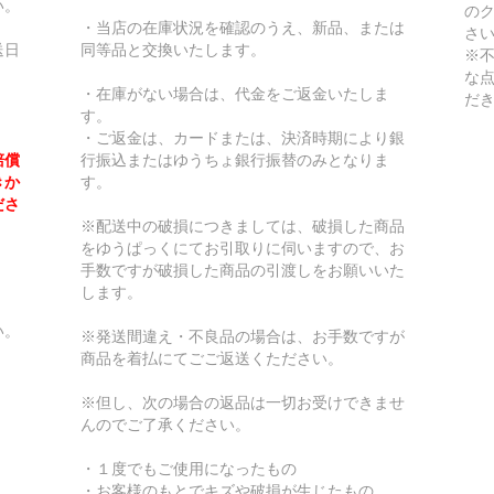
い。
の
・当店の在庫状況を確認のうえ、新品、または
さ
送日
同等品と交換いたします。
※
な
・在庫がない場合は、代金をご返金いたしま
だ
す。
・ご返金は、カードまたは、決済時期により銀
賠償
行振込またはゆうちょ銀行振替のみとなりま
きか
す。
ださ
※配送中の破損につきましては、破損した商品
をゆうぱっくにてお引取りに伺いますので、お
手数ですが破損した商品の引渡しをお願いいた
します。
い。
※発送間違え・不良品の場合は、お手数ですが
商品を着払にてごご返送くたださい。
※但し、次の場合の返品は一切お受けできませ
んのでご了承ください。
・１度でもご使用になったもの
・お客様のもとでキズや破損が生じたもの