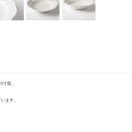
5寸皿。
ています。
、