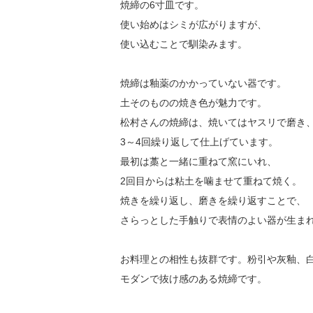
焼締の6寸皿です。
使い始めはシミが広がりますが、
使い込むことで馴染みます。
焼締は釉薬のかかっていない器です。
土そのものの焼き色が魅力です。
松村さんの焼締は、焼いてはヤスリで磨き
3～4回繰り返して仕上げています。
最初は藁と一緒に重ねて窯にいれ、
2回目からは粘土を噛ませて重ねて焼く。
焼きを繰り返し、磨きを繰り返すことで、
さらっとした手触りで表情のよい器が生ま
お料理との相性も抜群です。粉引や灰釉、
モダンで抜け感のある焼締です。