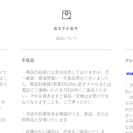
RETURN
返品について
不良品
ク
かつ
・商品の品質には充分注意しておりますが、万
きまし
一破損・発送間違い・不良品等がございました
送り
ら、商品到着後3営業日以内に必ずメールまたは
・
電話でご連絡いただき7日以内にご返品くださ
払
い。それを過ぎますと返品・交換はお受けでき
VI
させ
なくなりますことを、ご了承ください。
※
い。
の
・当店の在庫状況を確認のうえ、新品、または
さ
送日
同等品と交換いたします。
※
な
・在庫がない場合は、代金をご返金いたしま
だ