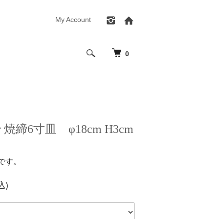
My Account
0
焼締6寸皿 φ18cm H3cm
です。
込)