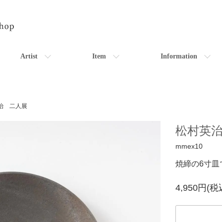
Artist
Item
Information
治 二人展
松村英治 
mmex10
焼締の6寸皿
4,950円(税