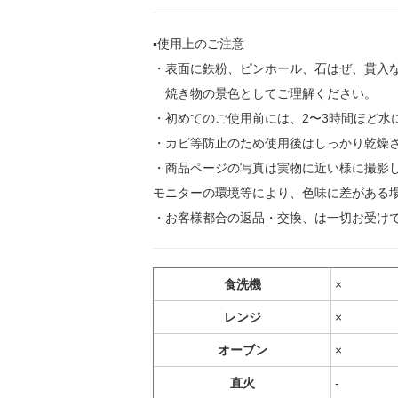
▪️使用上のご注意
・表面に鉄粉、ピンホール、石はぜ、貫入
焼き物の景色としてご理解ください。
・初めてのご使用前には、2〜3時間ほど水
・カビ等防止のため使用後はしっかり乾燥
・商品ページの写真は実物に近い様に撮影
モニターの環境等により、色味に差がある
・お客様都合の返品・交換、は一切お受け
食洗機
×
レンジ
×
オーブン
×
直火
-