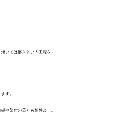
、焼いては磨きという工程を
れます。
白磁や染付の器とも相性よし。