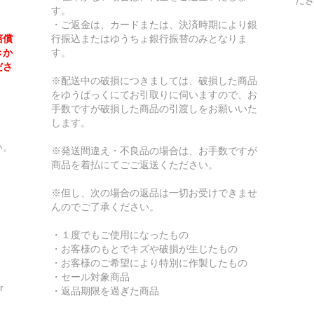
す。
・ご返金は、カードまたは、決済時期により銀
賠償
行振込またはゆうちょ銀行振替のみとなりま
きか
す。
ださ
※配送中の破損につきましては、破損した商品
をゆうぱっくにてお引取りに伺いますので、お
手数ですが破損した商品の引渡しをお願いいた
します。
い。
※発送間違え・不良品の場合は、お手数ですが
商品を着払にてごご返送くたださい。
※但し、次の場合の返品は一切お受けできませ
んのでご了承ください。
・１度でもご使用になったもの
・お客様のもとでキズや破損が生じたもの
・お客様のご希望により特別に作製したもの
・セール対象商品
r
・返品期限を過ぎた商品