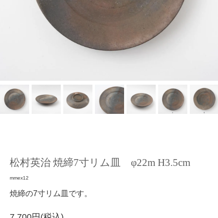
松村英治 焼締7寸リム皿 φ22m H3.5cm
mmex12
焼締の7寸リム皿です。
7,700円(税込)