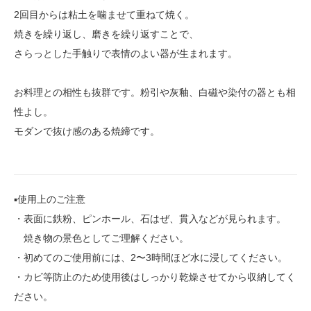
2回目からは粘土を噛ませて重ねて焼く。
焼きを繰り返し、磨きを繰り返すことで、
さらっとした手触りで表情のよい器が生まれます。
お料理との相性も抜群です。粉引や灰釉、白磁や染付の器とも相
性よし。
モダンで抜け感のある焼締です。
▪️使用上のご注意
・表面に鉄粉、ピンホール、石はぜ、貫入などが見られます。
焼き物の景色としてご理解ください。
・初めてのご使用前には、2〜3時間ほど水に浸してください。
・カビ等防止のため使用後はしっかり乾燥させてから収納してく
ださい。