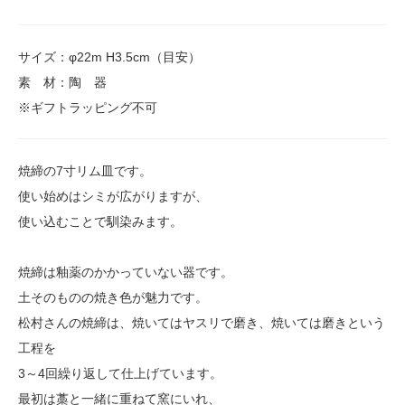
サイズ：φ22m H3.5cm（目安）
素 材：陶 器
※ギフトラッピング不可
焼締の7寸リム皿です。
使い始めはシミが広がりますが、
使い込むことで馴染みます。
焼締は釉薬のかかっていない器です。
土そのものの焼き色が魅力です。
松村さんの焼締は、焼いてはヤスリで磨き、焼いては磨きという
工程を
3～4回繰り返して仕上げています。
最初は藁と一緒に重ねて窯にいれ、