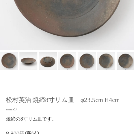
松村英治 焼締8寸リム皿 φ23.5cm H4cm
mmex14
焼締の8寸リム皿です。
8,800円(税込)