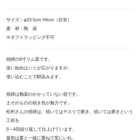
サイズ：φ23.5cm H4cm（目安）
素 材：陶 器
※ギフトラッピング不可
焼締の8寸リム皿です。
使い始めはシミが広がりますが、
使い込むことで馴染みます。
焼締は釉薬のかかっていない器です。
土そのものの焼き色が魅力です。
松村さんの焼締は、焼いてはヤスリで磨き、焼いては磨きという
工程を
3～4回繰り返して仕上げています。
最初は藁と一緒に重ねて窯にいれ、