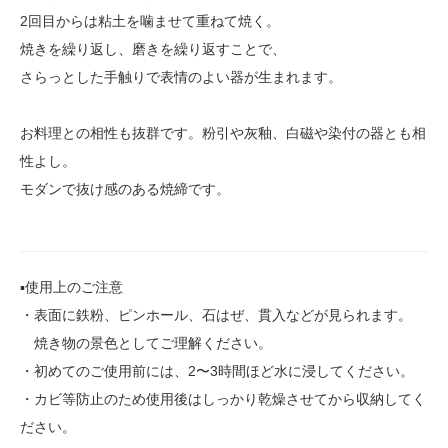
2回目からは粘土を噛ませて重ねて焼く。
焼きを繰り返し、磨きを繰り返すことで、
さらっとした手触りで表情のよい器が生まれます。
お料理との相性も抜群です。粉引や灰釉、白磁や染付の器とも相
性よし。
モダンで抜け感のある焼締です。
▪️使用上のご注意
・表面に鉄粉、ピンホール、石はぜ、貫入などが見られます。
焼き物の景色としてご理解ください。
・初めてのご使用前には、2〜3時間ほど水に浸してください。
・カビ等防止のため使用後はしっかり乾燥させてから収納してく
ださい。