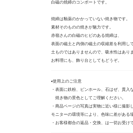
白磁の焼締のコンポートです。
焼締は釉薬のかかっていない焼き物です。
素材そのものの焼きが魅力です。
赤嶺さんの白磁のヒビのある焼締は、
表面の磁土と内側の磁土の収縮差を利用し
土ものではありませんので、吸水性はあり
お料理にも、飾り台としてもどうぞ。
▪️使用上のご注意
・表面に鉄粉、ピンホール、石はぜ、貫入
焼き物の景色としてご理解ください。
・商品ページの写真は実物に近い様に撮影
モニターの環境等により、色味に差がある
・お客様都合の返品・交換、は一切お受け