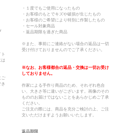
・１度でもご使用になったもの
・お客様のもとでキズや破損が生じたもの
・お客様のご希望により特別に作製したもの
・セール対象商品
r
・返品期限を過ぎた商品
※また、事前にご連絡がない場合の返品は一切
受け付けておりませんのでご了承ください。
イト
には
※なお、お客様都合の返品・交換は一切お受け
しておりません。
にご
でき
作家による手作り商品のため、それぞれ色合
い、大きさ等に違いがございます。画像のその
もののお届けではないことをあらかじめご了承
ください。
ご注文の際には、商品を充分ご検討の上、ご注
文いただけますようお願いいたします。
返品期限