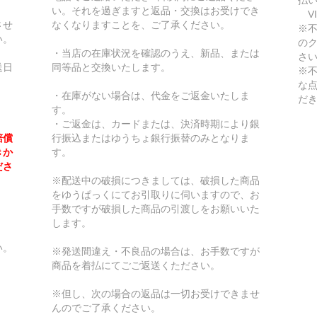
い。それを過ぎますと返品・交換はお受けでき
VI
させ
なくなりますことを、ご了承ください。
※
い。
の
・当店の在庫状況を確認のうえ、新品、または
さ
送日
同等品と交換いたします。
※
な
・在庫がない場合は、代金をご返金いたしま
だ
す。
・ご返金は、カードまたは、決済時期により銀
賠償
行振込またはゆうちょ銀行振替のみとなりま
きか
す。
ださ
※配送中の破損につきましては、破損した商品
をゆうぱっくにてお引取りに伺いますので、お
手数ですが破損した商品の引渡しをお願いいた
します。
い。
※発送間違え・不良品の場合は、お手数ですが
商品を着払にてごご返送くたださい。
※但し、次の場合の返品は一切お受けできませ
んのでご了承ください。