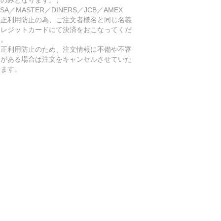
SA／MASTER／DINERS／JCB／AMEX
不正利用防止の為、ご注文者様名と同じ名義
クレジットカードにて決済をおこなってくだ
い。
不正利用防止のため、注文情報に不備や不審
点がある場合は注文をキャンセルさせていた
きます。