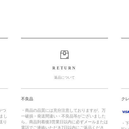
RETURN
返品について
不良品
ク
かつ
・商品の品質には充分注意しておりますが、万
きまし
一破損・発送間違い・不良品等がございました
送り
ら、商品到着後3営業日以内に必ずメールまたは
・
電話でご連絡いただき7日以内にご返品くださ
払