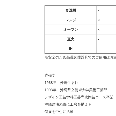
食洗機
×
レンジ
×
オーブン
×
直火
-
IH
-
※安全のため高温調理器具でのご使用はお
赤嶺学
1968年 沖縄生まれ
1993年 沖縄県立芸術大学美術工芸部
デザイン工芸学科工芸専攻陶芸コース卒業
沖縄県浦添市に工房を構える
個展を中心に活動