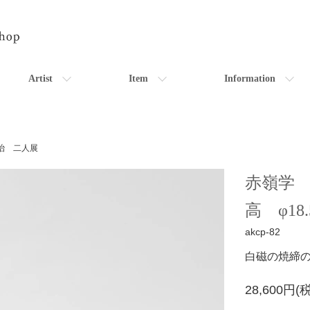
Artist
Item
Information
治 二人展
赤嶺学 
高 φ18.5
akcp-82
白磁の焼締
28,600円(