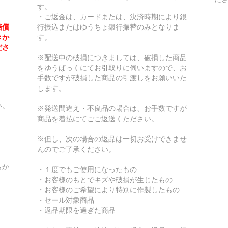
す。
・ご返金は、カードまたは、決済時期により銀
賠償
行振込またはゆうちょ銀行振替のみとなりま
きか
す。
ださ
※配送中の破損につきましては、破損した商品
をゆうぱっくにてお引取りに伺いますので、お
手数ですが破損した商品の引渡しをお願いいた
します。
い。
※発送間違え・不良品の場合は、お手数ですが
商品を着払にてごご返送くたださい。
※但し、次の場合の返品は一切お受けできませ
んのでご了承ください。
らか
・１度でもご使用になったもの
・お客様のもとでキズや破損が生じたもの
・お客様のご希望により特別に作製したもの
・セール対象商品
・返品期限を過ぎた商品