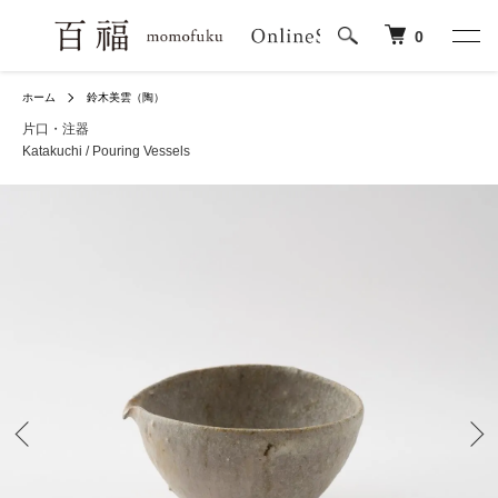
0
ホーム
鈴木美雲（陶）
片口・注器
Katakuchi / Pouring Vessels