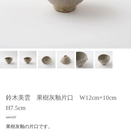
鈴木美雲 果樹灰釉片口 W12cm×10cm
H7.5cm
szex11f
果樹灰釉の片口です。